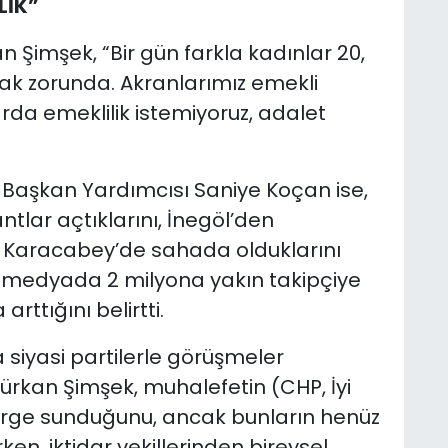
LİK”
 Şimşek, “Bir gün farkla kadınlar 20,
mak zorunda. Akranlarımız emekli
arda emeklilik istemiyoruz, adalet
İl Başkan Yardımcısı Saniye Koçan ise,
lar açtıklarını, İnegöl’den
e Karacabey’de sahada olduklarını
l medyada 2 milyona yakın takipçiye
arttığını belirtti.
siyasi partilerle görüşmeler
Gürkan Şimşek, muhalefetin (CHP, İyi
nerge sunduğunu, ancak bunların henüz
ken, iktidar vekillerinden bireysel