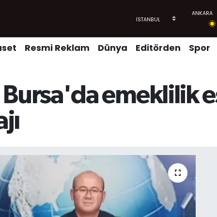
aset
Resmi Reklam
Dünya
Editörden
Spor
rsa'da emeklilik eşi
ajı