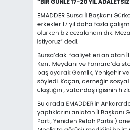
“BİR GÜNLE 17-20 YIL ADALETSİZ
EMADDER Bursa İl Başkanı Gürkan
erkekler 17 yıl daha fazla çalış
olurken biz cezalandırıldık. Mez
istiyoruz” dedi.
Bursa’daki faaliyetleri anlatan 
Kent Meydanı ve Fomara’da stant
başlayarak Gemlik, Yenişehir v
söyledi. Koçan, derneğin sosya
ulaştığını, vatandaş ilgisinin hızla 
Bu arada EMADDER'in Ankara’da 
yaptıklarını anlatan İl Başkanı 
Parti, Yeniden Refah Partisi) ö
Meclis’te görüşülmediğini belirtir