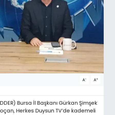
-
+
A
A
ADDER) Bursa İl Başkanı Gürkan Şimşek
 Koçan, Herkes Duysun TV’de kademeli