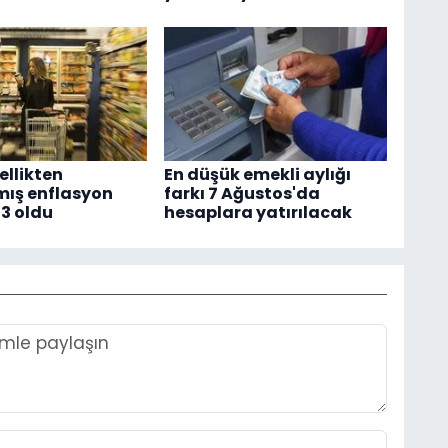
llikten
En düşük emekli aylığı
lmış enflasyon
farkı 7 Ağustos'da
93 oldu
hesaplara yatırılacak