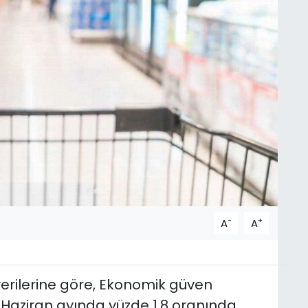
-
+
A
A
 verilerine göre, Ekonomik güven
 Haziran ayında yüzde 1,8 oranında