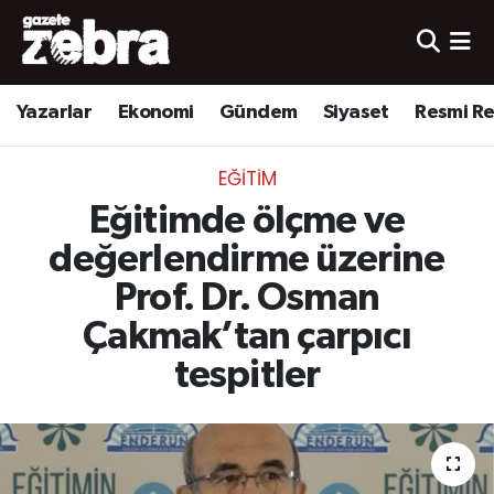
Yazarlar
Nöbetçi Eczaneler
Yazarlar
Ekonomi
Gündem
Siyaset
Resmi R
Ekonomi
Hava Durumu
EĞITIM
Kültür-Sanat
Trafik Durumu
Eğitimde ölçme ve
Yerel
Süper Lig Puan Durumu ve Fikstür
değerlendirme üzerine
Prof. Dr. Osman
Spor
Tüm Manşetler
Çakmak’tan çarpıcı
Son Dakika Haberleri
tespitler
Haber Arşivi