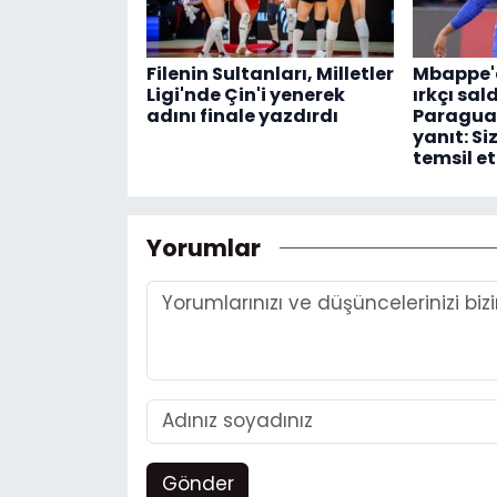
Filenin Sultanları, Milletler
Mbappe'd
Ligi'nde Çin'i yenerek
ırkçı sal
adını finale yazdırdı
Paraguay
yanıt: Si
temsil e
Yorumlar
Gönder