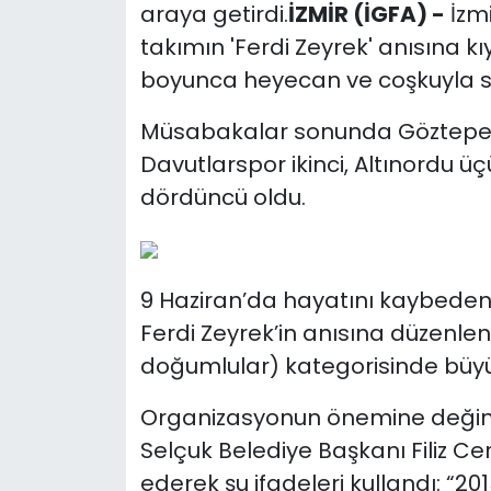
araya getirdi.
İZMİR (İGFA) -
İzmi
takımın 'Ferdi Zeyrek' anısına kı
boyunca heyecan ve coşkuyla s
Müsabakalar sonunda Göztepe 
Davutlarspor ikinci, Altınordu ü
dördüncü oldu.
9 Haziran’da hayatını kaybeden
Ferdi Zeyrek’in anısına düzenlene
doğumlular) kategorisinde büyük 
Organizasyonun önemine değine
Selçuk Belediye Başkanı Filiz Ce
ederek şu ifadeleri kullandı: “20