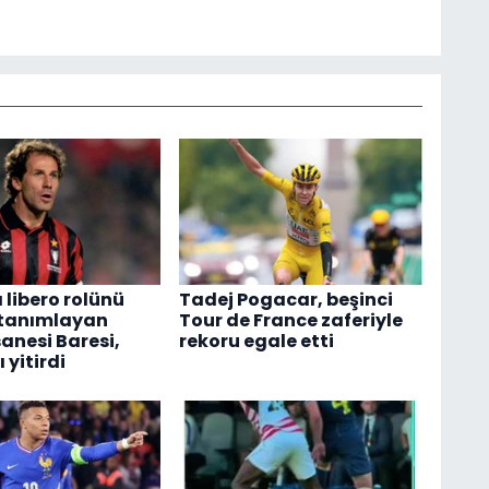
 libero rolünü
Tadej Pogacar, beşinci
 tanımlayan
Tour de France zaferiyle
anesi Baresi,
rekoru egale etti
 yitirdi