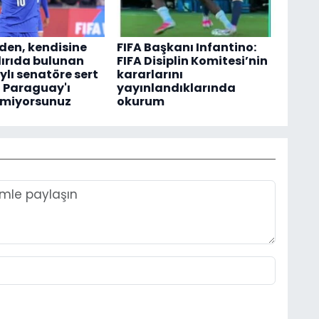
en, kendisine
FIFA Başkanı Infantino:
dırıda bulunan
FIFA Disiplin Komitesi’nin
lı senatöre sert
kararlarını
z Paraguay'ı
yayınlandıklarında
tmiyorsunuz
okurum