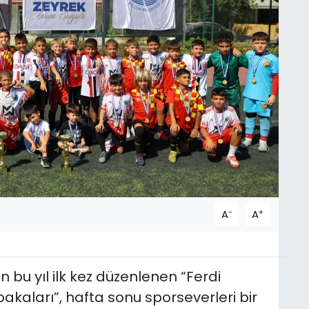
-
+
A
A
 bu yıl ilk kez düzenlenen “Ferdi
akaları”, hafta sonu sporseverleri bir