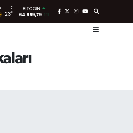
BITCOIN
°
23
64.959,79
1.11
DOLAR
47,7436
0.18
EURO
55,2510
0.32
STERLİN
64,4811
0.38
aları
GRAM ALTIN
6660.55
0.03
BİST100
13.779
-14