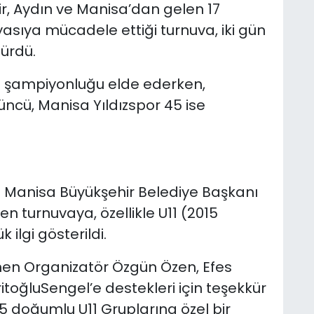
r, Aydın ve Manisa’dan gelen 17
yasıya mücadele ettiği turnuva, iki gün
ürdü.
şampiyonluğu elde ederken,
çüncü, Manisa Yıldızspor 45 ise
 Manisa Büyükşehir Belediye Başkanı
n turnuvaya, özellikle U11 (2015
ilgi gösterildi.
n Organizatör Özgün Özen, Efes
ritoğluSengel’e destekleri için teşekkür
15 doğumlu U11 Gruplarına özel bir