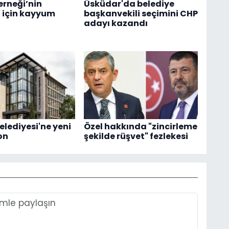
rneği’nin
Üsküdar'da belediye
 için kayyum
başkanvekili seçimini CHP
adayı kazandı
elediyesi'ne yeni
Özel hakkında "zincirleme
on
şekilde rüşvet" fezlekesi