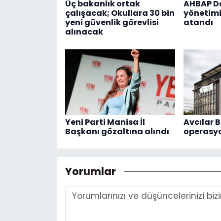
Üç bakanlık ortak
AHBAP De
çalışacak; Okullara 30 bin
yönetimi
yeni güvenlik görevlisi
atandı
alınacak
Yeni Parti Manisa İl
Avcılar B
Başkanı gözaltına alındı
operasy
Yorumlar