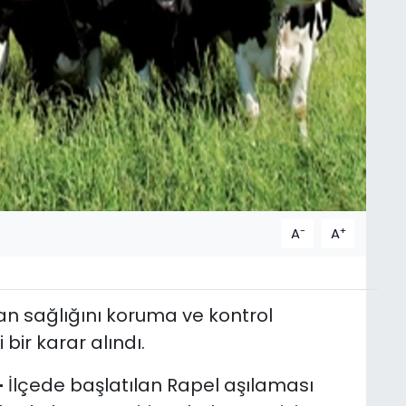
-
+
A
A
van sağlığını koruma ve kontrol
ir karar alındı.
-
İlçede başlatılan Rapel aşılaması