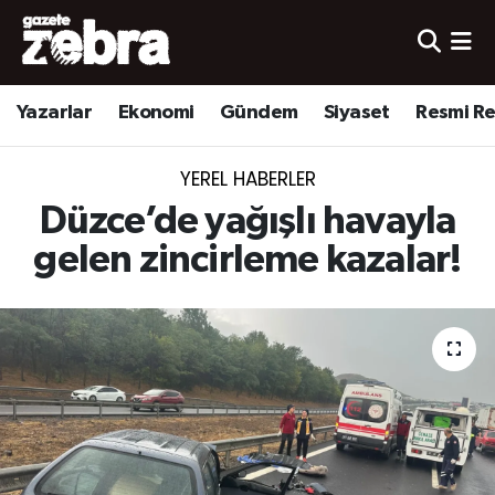
Yazarlar
Nöbetçi Eczaneler
Yazarlar
Ekonomi
Gündem
Siyaset
Resmi R
Ekonomi
Hava Durumu
YEREL HABERLER
Kültür-Sanat
Trafik Durumu
Düzce’de yağışlı havayla
Yerel
Süper Lig Puan Durumu ve Fikstür
gelen zincirleme kazalar!
Spor
Tüm Manşetler
Son Dakika Haberleri
Haber Arşivi