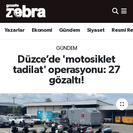
Yazarlar
Nöbetçi Eczaneler
Yazarlar
Ekonomi
Gündem
Siyaset
Resmi R
Ekonomi
Hava Durumu
GÜNDEM
Kültür-Sanat
Trafik Durumu
Düzce’de 'motosiklet
Yerel
Süper Lig Puan Durumu ve Fikstür
tadilat' operasyonu: 27
gözaltı!
Spor
Tüm Manşetler
Son Dakika Haberleri
Haber Arşivi