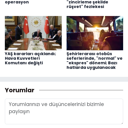
operasyon
"zincirleme şekilde
rüşvet" fezlekesi
YAŞ kararları açıklandı;
Şehirlerarası otobüs
Hava Kuvvetleri
seferlerinde, "normal" ve
Komutanı değişti
"ekspres" dönemi; Bazı
hatlarda uygulanacak
Yorumlar