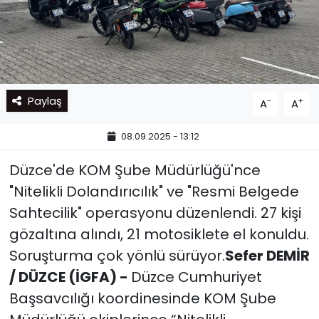
Paylaş
-
+
A
A
08.09.2025 - 13:12
Düzce'de KOM Şube Müdürlüğü'nce
"Nitelikli Dolandırıcılık" ve "Resmi Belgede
Sahtecilik" operasyonu düzenlendi. 27 kişi
gözaltına alındı, 21 motosiklete el konuldu.
Soruşturma çok yönlü sürüyor.
Sefer DEMİR
/ DÜZCE (İGFA) -
Düzce Cumhuriyet
Başsavcılığı koordinesinde KOM Şube