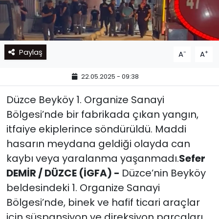
Paylaş
-
+
A
A
22.05.2025 - 09:38
Düzce Beyköy 1. Organize Sanayi
Bölgesi’nde bir fabrikada çıkan yangın,
itfaiye ekiplerince söndürüldü. Maddi
hasarın meydana geldiği olayda can
kaybı veya yaralanma yaşanmadı.
Sefer
DEMİR / DÜZCE (İGFA) -
Düzce’nin Beyköy
beldesindeki 1. Organize Sanayi
Bölgesi’nde, binek ve hafif ticari araçlar
için süspansiyon ve direksiyon parçaları