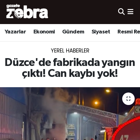
Yazarlar
Nöbetçi Eczaneler
Yazarlar
Ekonomi
Gündem
Siyaset
Resmi R
Ekonomi
Hava Durumu
YEREL HABERLER
Kültür-Sanat
Trafik Durumu
Düzce'de fabrikada yangın
Yerel
Süper Lig Puan Durumu ve Fikstür
çıktı! Can kaybı yok!
Spor
Tüm Manşetler
Son Dakika Haberleri
Haber Arşivi