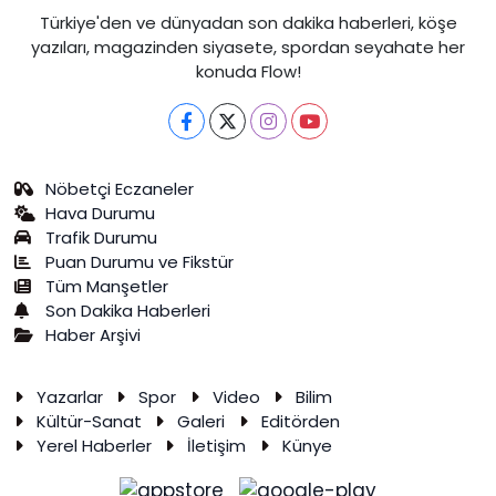
Türkiye'den ve dünyadan son dakika haberleri, köşe
yazıları, magazinden siyasete, spordan seyahate her
konuda Flow!
Nöbetçi Eczaneler
Hava Durumu
Trafik Durumu
Puan Durumu ve Fikstür
Tüm Manşetler
Son Dakika Haberleri
Haber Arşivi
Yazarlar
Spor
Video
Bilim
Kültür-Sanat
Galeri
Editörden
Yerel Haberler
İletişim
Künye