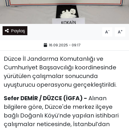
Paylaş
-
+
A
A
16.09.2025 - 09:17
Düzce İl Jandarma Komutanlığı ve
Cumhuriyet Başsavcılığı koordinesinde
yürütülen çalışmalar sonucunda
uyuşturucu operasyonu gerçekleştirildi.
Sefer DEMİR / DÜZCE (İGFA) -
Alınan
bilgilere göre, Düzce'de merkez ilçeye
bağlı Doğanlı Köyü’nde yapılan istihbari
çalışmalar neticesinde, İstanbul’dan