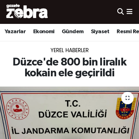
Yazarlar
Nöbetçi Eczaneler
Yazarlar
Ekonomi
Gündem
Siyaset
Resmi R
Ekonomi
Hava Durumu
YEREL HABERLER
Kültür-Sanat
Trafik Durumu
Düzce'de 800 bin liralık
Yerel
Süper Lig Puan Durumu ve Fikstür
kokain ele geçirildi
Spor
Tüm Manşetler
Son Dakika Haberleri
Haber Arşivi