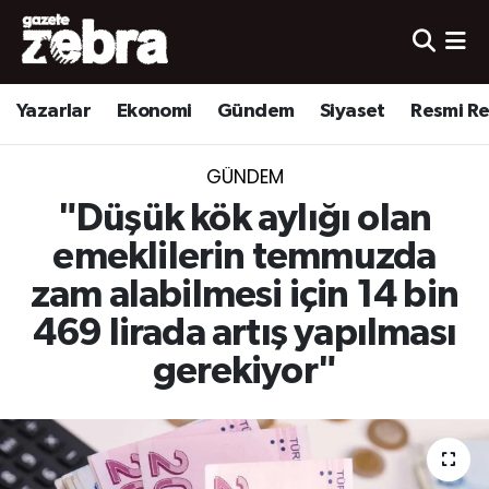
Yazarlar
Nöbetçi Eczaneler
Yazarlar
Ekonomi
Gündem
Siyaset
Resmi R
Ekonomi
Hava Durumu
GÜNDEM
Kültür-Sanat
Trafik Durumu
"Düşük kök aylığı olan
Yerel
Süper Lig Puan Durumu ve Fikstür
emeklilerin temmuzda
zam alabilmesi için 14 bin
Spor
Tüm Manşetler
469 lirada artış yapılması
Son Dakika Haberleri
gerekiyor"
Haber Arşivi