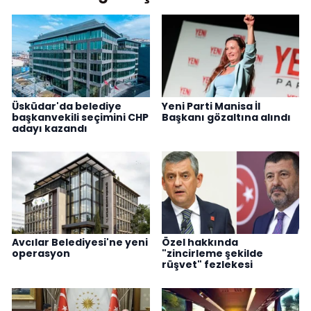
Üsküdar'da belediye
Yeni Parti Manisa İl
başkanvekili seçimini CHP
Başkanı gözaltına alındı
adayı kazandı
Avcılar Belediyesi'ne yeni
Özel hakkında
operasyon
"zincirleme şekilde
rüşvet" fezlekesi