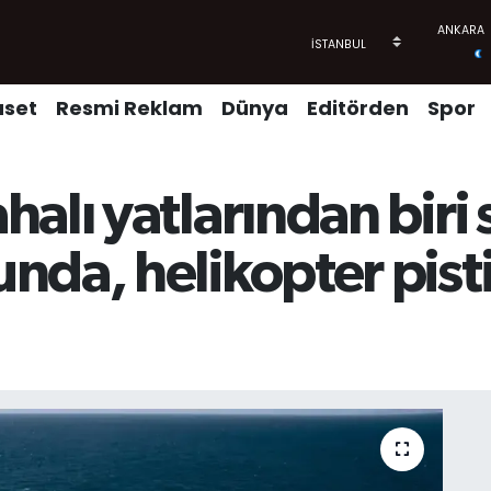
aset
Resmi Reklam
Dünya
Editörden
Spor
lı yatlarından biri sa
nda, helikopter pist