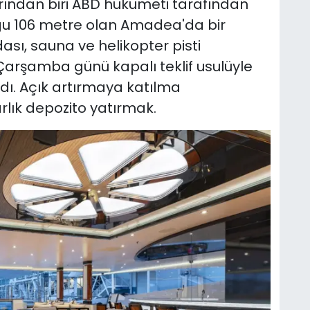
rından biri ABD hükümeti tarafından
uğu 106 metre olan Amadea'da bir
ası, sauna ve helikopter pisti
 Çarşamba günü kapalı teklif usulüyle
dı. Açık artırmaya katılma
arlık depozito yatırmak.