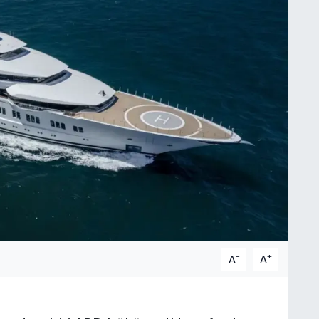
-
+
A
A