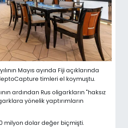
ılının Mayıs ayında Fiji açıklarında
leptoCapture timleri el koymuştu.
nın ardından Rus oligarkların "haksız
garklara yönelik yaptırımların
 milyon dolar değer biçmişti.