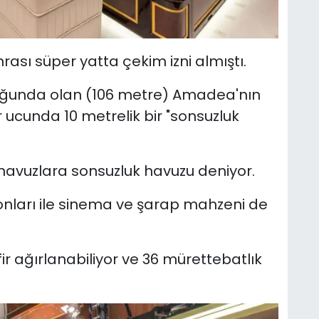
rası süper yatta çekim izni almıştı.
nluğunda olan (106 metre) Amadea'nın
r ucunda 10 metrelik bir "sonsuzluk
havuzlara sonsuzluk havuzu deniyor.
lonları ile sinema ve şarap mahzeni de
r ağırlanabiliyor ve 36 mürettebatlık