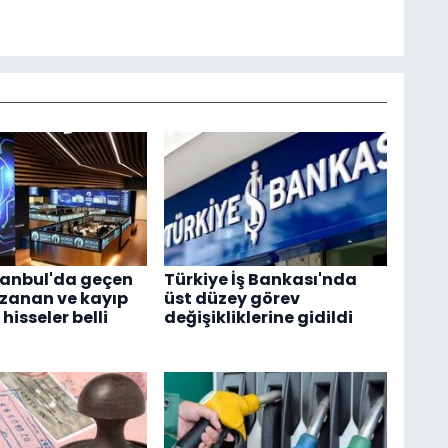
tanbul'da geçen
Türkiye İş Bankası'nda
zanan ve kayıp
üst düzey görev
isseler belli
değişikliklerine gidildi