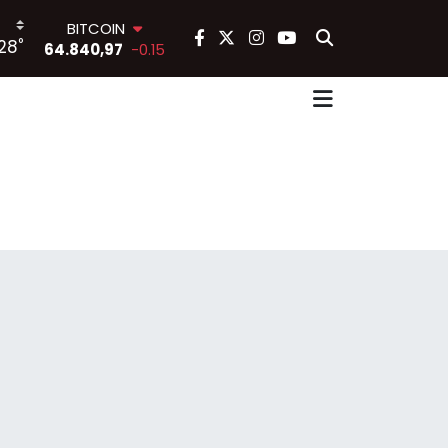
BITCOIN
°
28
64.840,97
-0.15
DOLAR
47,7436
0.18
EURO
55,2510
0.32
STERLİN
64,4811
0.38
GRAM ALTIN
6660.55
0
BİST100
13.779
-14