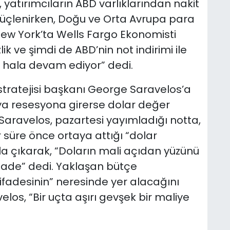
yatırımcıların ABD varlıklarından nakit
üçlenirken, Doğu ve Orta Avrupa para
. New York’ta Wells Fargo Ekonomisti
k ve şimdi de ABD’nin not indirimi ile
ış hala devam ediyor” dedi.
stratejisi başkanı George Saravelos’a
ya resesyona girerse dolar değer
 Saravelos, pazartesi yayımladığı notta,
ir süre önce ortaya attığı “dolar
 çıkarak, “Doların mali açıdan yüzünü
fade” dedi. Yaklaşan bütçe
ifadesinin” neresinde yer alacağını
los, “Bir uçta aşırı gevşek bir maliye