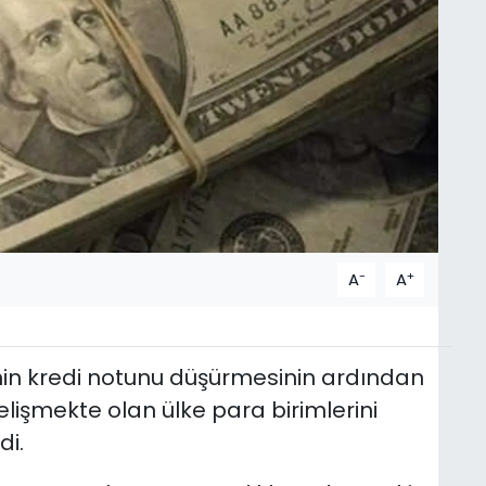
-
+
A
A
inin kredi notunu düşürmesinin ardından
lişmekte olan ülke para birimlerini
di.