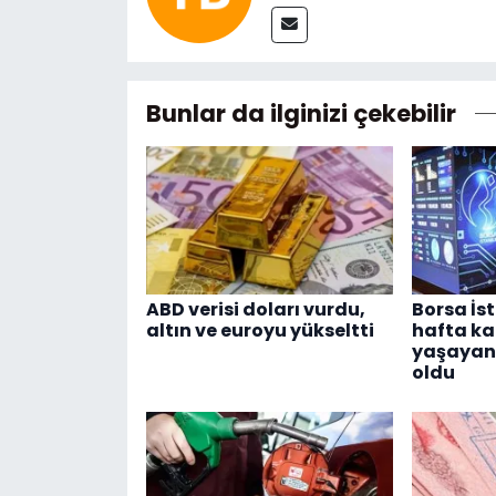
Bunlar da ilginizi çekebilir
ABD verisi doları vurdu,
Borsa İs
altın ve euroyu yükseltti
hafta ka
yaşayan h
oldu