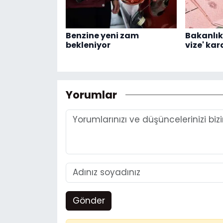
Benzine yeni zam
Bakanlık
bekleniyor
vize' kar
Yorumlar
Gönder