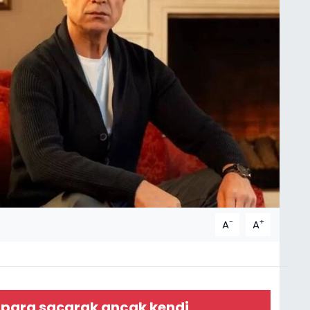
-
+
A
A
 para saçarak ancak kendi