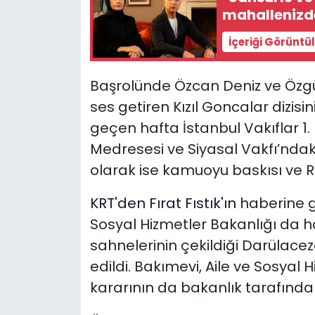
mahallenizde
İçeriği Görüntü
Başrolünde Özcan Deniz ve Özgü
ses getiren Kızıl Goncalar dizis
geçen hafta İstanbul Vakıflar 
Medresesi ve Siyasal Vakfı’ndaki
olarak ise kamuoyu baskısı ve R
KRT'den Fırat Fıstık'ın
haberine gö
Sosyal Hizmetler Bakanlığı da h
sahnelerinin çekildiği Darülacez
edildi. Bakımevi, Aile ve Sosyal H
kararının da bakanlık tarafından 