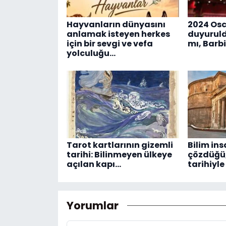
Hayvanların dünyasını
2024 Osc
anlamak isteyen herkes
duyurul
için bir sevgi ve vefa
mı, Barb
yolculuğu...
Tarot kartlarının gizemli
Bilim ins
tarihi: Bilinmeyen ülkeye
çözdüğü,
açılan kapı...
tarihiyle
Yorumlar