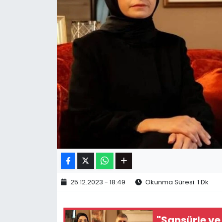
25.12.2023 - 18:49
Okunma Süresi: 1 Dk
"Sansürle ve