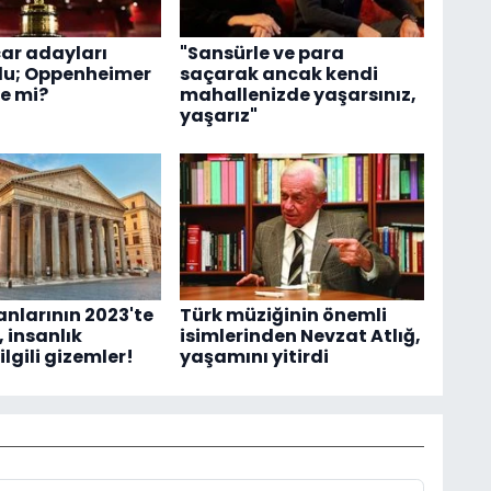
ar adayları
"Sansürle ve para
du; Oppenheimer
saçarak ancak kendi
ie mi?
mahallenizde yaşarsınız,
yaşarız"
anlarının 2023'te
Türk müziğinin önemli
 insanlık
isimlerinden Nevzat Atlığ,
 ilgili gizemler!
yaşamını yitirdi