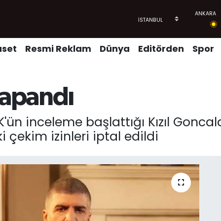
aset
Resmi Reklam
Dünya
Editörden
Spor
kapandı
'ün inceleme başlattığı Kızıl Goncal
ekim izinleri iptal edildi