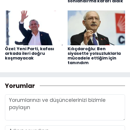
sonlandırma kararı aldık
Özel: Yeni Parti, kafası
Kılıçdaroğlu: Ben
arkada ileri doğru
siyasette yolsuzluklarla
koşmayacak
mücadele ettiğim için
tanındım
Yorumlar