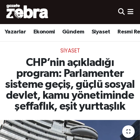
Yazarlar
Nöbetçi Eczaneler
Yazarlar
Ekonomi
Gündem
Siyaset
Resmi R
Ekonomi
Hava Durumu
SIYASET
Kültür-Sanat
Trafik Durumu
CHP’nin açıkladığı
Yerel
Süper Lig Puan Durumu ve Fikstür
program: Parlamenter
sisteme geçiş, güçlü sosyal
Spor
Tüm Manşetler
devlet, kamu yönetiminde
Son Dakika Haberleri
şeffaflık, eşit yurttaşlık
Haber Arşivi