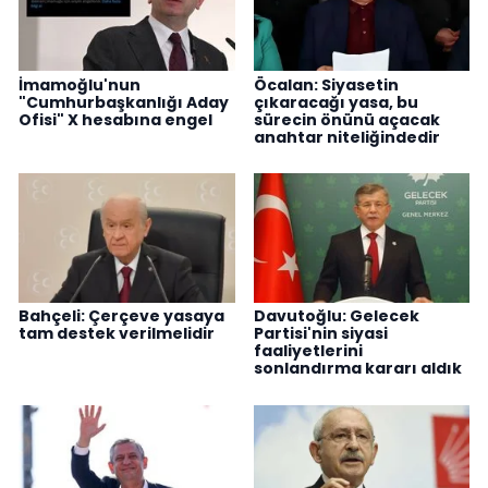
İmamoğlu'nun
Öcalan: Siyasetin
"Cumhurbaşkanlığı Aday
çıkaracağı yasa, bu
Ofisi" X hesabına engel
sürecin önünü açacak
anahtar niteliğindedir
Bahçeli: Çerçeve yasaya
Davutoğlu: Gelecek
tam destek verilmelidir
Partisi'nin siyasi
faaliyetlerini
sonlandırma kararı aldık