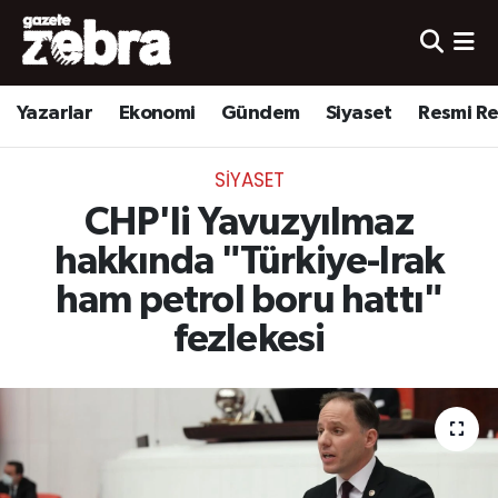
Yazarlar
Nöbetçi Eczaneler
Yazarlar
Ekonomi
Gündem
Siyaset
Resmi R
Ekonomi
Hava Durumu
SIYASET
Kültür-Sanat
Trafik Durumu
CHP'li Yavuzyılmaz
Yerel
Süper Lig Puan Durumu ve Fikstür
hakkında "Türkiye-Irak
ham petrol boru hattı"
Spor
Tüm Manşetler
fezlekesi
Son Dakika Haberleri
Haber Arşivi