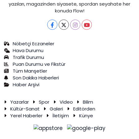
yazıları, magazinden siyasete, spordan seyahate her
konuda Flow!
Nöbetçi Eczaneler
Hava Durumu
Trafik Durumu
Puan Durumu ve Fikstür
Tüm Manşetler
Son Dakika Haberleri
Haber Arşivi
Yazarlar
Spor
Video
Bilim
Kültür-Sanat
Galeri
Editörden
Yerel Haberler
İletişim
Künye