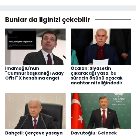
Bunlar da ilginizi çekebilir
İmamoğlu'nun
Öcalan: Siyasetin
"Cumhurbaşkanlığı Aday
çıkaracağı yasa, bu
Ofisi" X hesabına engel
sürecin önünü açacak
anahtar niteliğindedir
Bahçeli: Çerçeve yasaya
Davutoğlu: Gelecek