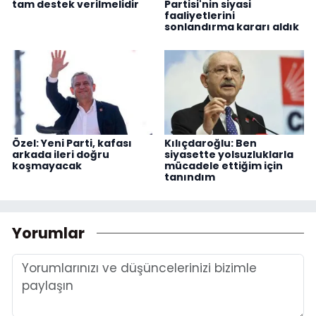
tam destek verilmelidir
Partisi'nin siyasi
faaliyetlerini
sonlandırma kararı aldık
Özel: Yeni Parti, kafası
Kılıçdaroğlu: Ben
arkada ileri doğru
siyasette yolsuzluklarla
koşmayacak
mücadele ettiğim için
tanındım
Yorumlar