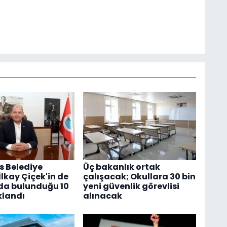
 Belediye
Üç bakanlık ortak
lkay Çiçek'in de
çalışacak; Okullara 30 bin
da bulunduğu 10
yeni güvenlik görevlisi
klandı
alınacak