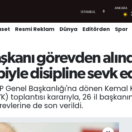
aset
Resmi Reklam
Dünya
Editörden
Spor
şkanı görevden alındı
biyle disipline sevk e
P Genel Başkanlığı'na dönen Kemal K
 toplantısı kararıyla, 26 il başkanını
evlerine de son verildi.