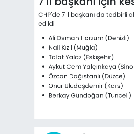
7 il başkanı için ke
CHP'de 7 il başkanı da tedbirli o
edildi.
Ali Osman Horzum (Denizli)
Nail Kızıl (Muğla)
Talat Yalaz (Eskişehir)
Aykut Cem Yalçınkaya (Sino
Özcan Dağıstanlı (Düzce)
Onur Uludaşdemir (Kars)
Berkay Gündoğan (Tunceli)