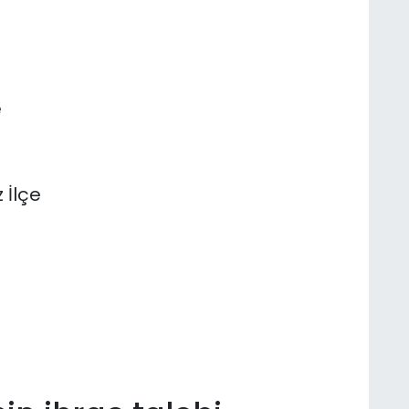
e
 İlçe