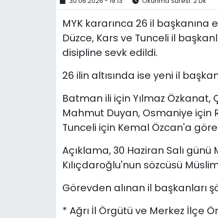
30.06.2026 - 19:13
Okunma Süresi: 2 Dk
MYK kararınca 26 il başkanına ek 
Düzce, Kars ve Tunceli il başkanla
disipline sevk edildi.
26 ilin altısında ise yeni il başkan
Batman ili için Yılmaz Özkanat, 
Mahmut Duyan, Osmaniye için Rı
Tunceli için Kemal Özcan'a görev 
Açıklama, 30 Haziran Salı günü 
Kılıçdaroğlu'nun sözcüsü Müslim
Görevden alınan il başkanları şö
* Ağrı İl Örgütü ve Merkez İlçe Ö