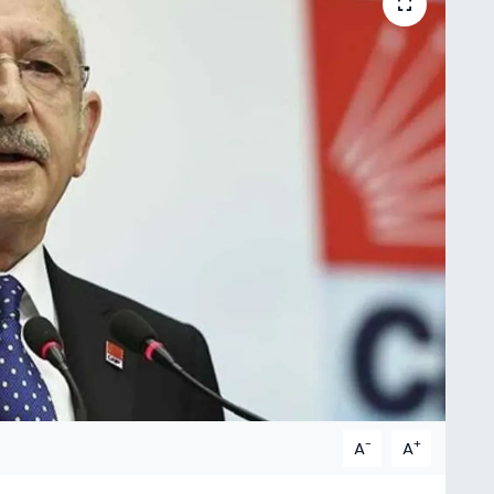
-
+
A
A