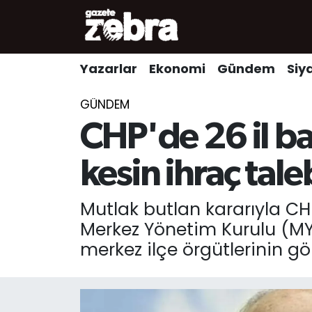
Yazarlar
Nöbetçi Eczaneler
Yazarlar
Ekonomi
Gündem
Siy
Ekonomi
Hava Durumu
GÜNDEM
Kültür-Sanat
Trafik Durumu
CHP'de 26 il ba
Yerel
Süper Lig Puan Durumu ve Fikstür
kesin ihraç tale
Spor
Tüm Manşetler
Mutlak butlan kararıyla CH
Merkez Yönetim Kurulu (MYK)
Son Dakika Haberleri
merkez ilçe örgütlerinin gör
Haber Arşivi