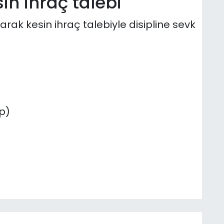
sin ihraç talebi
larak kesin ihraç talebiyle disipline sevk
p)