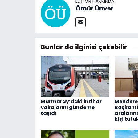
EDITÖR HAKKINDA
Ömür Ünver
Bunlar da ilginizi çekebilir
Marmaray’daki intihar
Menderes
vakalarını gündeme
Başkanı İ
taşıdı
araların
kişi tutu