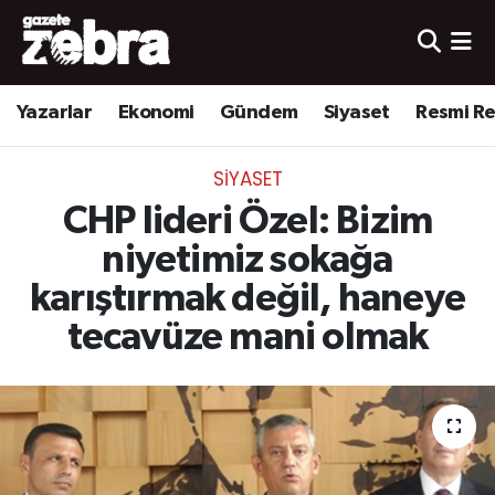
Yazarlar
Nöbetçi Eczaneler
Yazarlar
Ekonomi
Gündem
Siyaset
Resmi R
Ekonomi
Hava Durumu
SIYASET
Kültür-Sanat
Trafik Durumu
CHP lideri Özel: Bizim
Yerel
Süper Lig Puan Durumu ve Fikstür
niyetimiz sokağa
karıştırmak değil, haneye
Spor
Tüm Manşetler
tecavüze mani olmak
Son Dakika Haberleri
Haber Arşivi