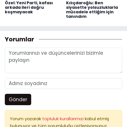
Özel: Yeni Parti, kafası
Kılıçdaroğlu: Ben
arkada ileri doğru
siyasette yolsuzluklarla
koşmayacak
mücadele ettiğim için
tanındım
Yorumlar
Gönder
Yorum yazarak
topluluk kurallarımızı
kabul etmiş
bulunuyor ve tüm sorumluluğu üstleniyorsunuz.