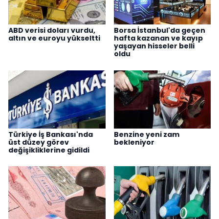
ABD verisi doları vurdu,
Borsa İstanbul'da geçen
altın ve euroyu yükseltti
hafta kazanan ve kayıp
yaşayan hisseler belli
oldu
Türkiye İş Bankası'nda
Benzine yeni zam
üst düzey görev
bekleniyor
değişikliklerine gidildi