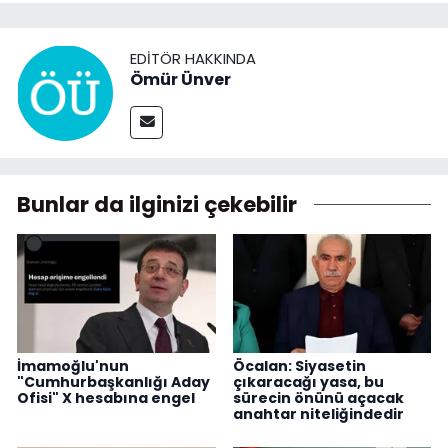
EDITÖR HAKKINDA
Ömür Ünver
Bunlar da ilginizi çekebilir
İmamoğlu'nun
Öcalan: Siyasetin
"Cumhurbaşkanlığı Aday
çıkaracağı yasa, bu
Ofisi" X hesabına engel
sürecin önünü açacak
anahtar niteliğindedir