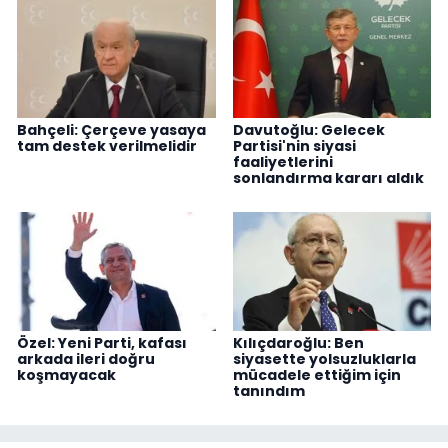
Bahçeli: Çerçeve yasaya
Davutoğlu: Gelecek
tam destek verilmelidir
Partisi'nin siyasi
faaliyetlerini
sonlandırma kararı aldık
Özel: Yeni Parti, kafası
Kılıçdaroğlu: Ben
arkada ileri doğru
siyasette yolsuzluklarla
koşmayacak
mücadele ettiğim için
tanındım