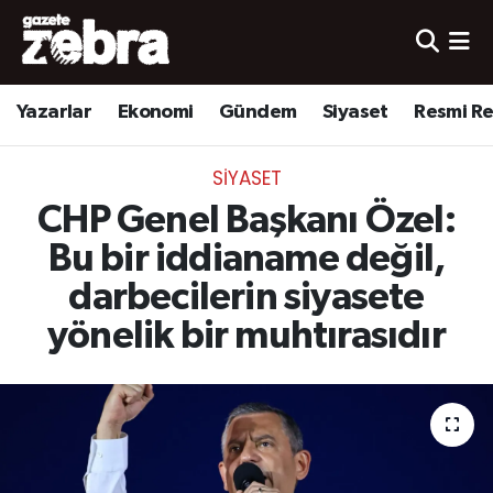
Yazarlar
Nöbetçi Eczaneler
Yazarlar
Ekonomi
Gündem
Siyaset
Resmi R
Ekonomi
Hava Durumu
SIYASET
Kültür-Sanat
Trafik Durumu
CHP Genel Başkanı Özel:
Yerel
Süper Lig Puan Durumu ve Fikstür
Bu bir iddianame değil,
darbecilerin siyasete
Spor
Tüm Manşetler
yönelik bir muhtırasıdır
Son Dakika Haberleri
Haber Arşivi