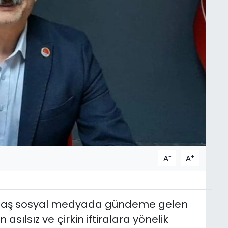
-
+
A
A
şiltaş sosyal medyada gündeme gelen
sılsız ve çirkin iftiralara yönelik