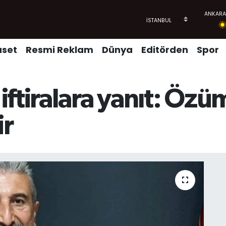
aset
Resmi Reklam
Dünya
Editörden
Spor
iftiralara yanıt: Öz
ir