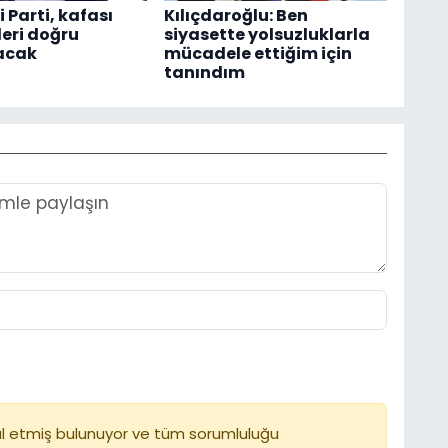
i Parti, kafası
Kılıçdaroğlu: Ben
leri doğru
siyasette yolsuzluklarla
acak
mücadele ettiğim için
tanındım
l etmiş bulunuyor ve tüm sorumluluğu