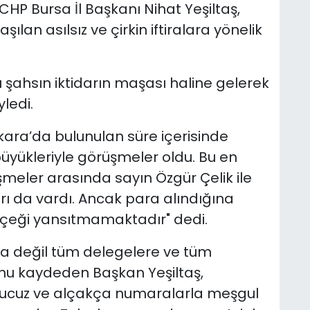
CHP Bursa İl Başkanı Nihat Yeşiltaş,
an asılsız ve çirkin iftiralara yönelik
ı şahsın iktidarın maşası haline gelerek
ledi.
kara’da bulunulan süre içerisinde
 büyükleriyle görüşmeler oldu. Bu en
şmeler arasında sayın Özgür Çelik ile
 da vardı. Ancak para alındığına
erçeği yansıtmamaktadır" dedi.
na değil tüm delegelere ve tüm
ğunu kaydeden Başkan Yeşiltaş,
ucuz ve alçakça numaralarla meşgul