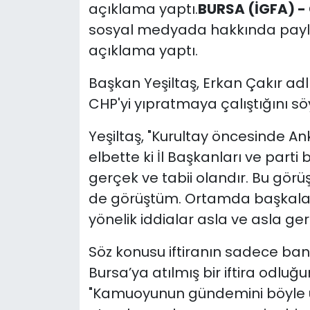
açıklama yaptı.
BURSA (İGFA) -
sosyal medyada hakkında paylaşıl
açıklama yaptı.
Başkan Yeşiltaş, Erkan Çakır adl
CHP'yi yıpratmaya çalıştığını söy
Yeşiltaş, "Kurultay öncesinde An
elbette ki İl Başkanları ve parti
gerçek ve tabii olandır. Bu görü
de görüştüm. Ortamda başkaları
yönelik iddialar asla ve asla g
Söz konusu iftiranın sadece ba
Bursa’ya atılmış bir iftira odlu
"Kamuoyunun gündemini böyle 