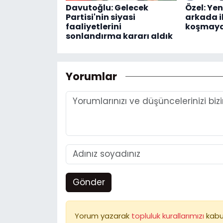
Davutoğlu: Gelecek
Özel: Yen
Partisi'nin siyasi
arkada i
faaliyetlerini
koşmay
sonlandırma kararı aldık
Yorumlar
Gönder
Yorum yazarak
topluluk kurallarımızı
kabu