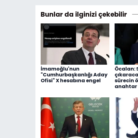
Bunlar da ilginizi çekebilir
İmamoğlu'nun
Öcalan: 
"Cumhurbaşkanlığı Aday
çıkaraca
Ofisi" X hesabına engel
sürecin 
anahtar 