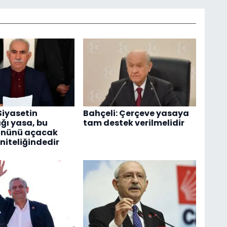
Siyasetin
Bahçeli: Çerçeve yasaya
ğı yasa, bu
tam destek verilmelidir
önünü açacak
niteliğindedir