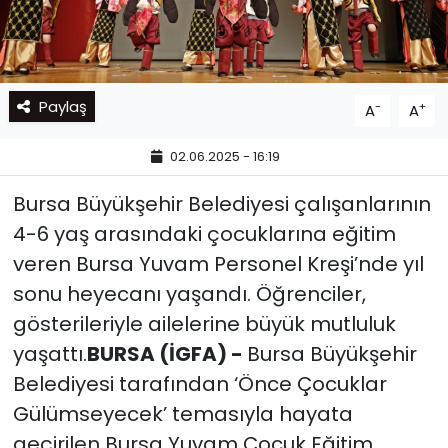
Paylaş
-
+
A
A
02.06.2025 - 16:19
Bursa Büyükşehir Belediyesi çalışanlarının
4-6 yaş arasındaki çocuklarına eğitim
veren Bursa Yuvam Personel Kreşi’nde yıl
sonu heyecanı yaşandı. Öğrenciler,
gösterileriyle ailelerine büyük mutluluk
yaşattı.
BURSA (İGFA) -
Bursa Büyükşehir
Belediyesi tarafından ‘Önce Çocuklar
Gülümseyecek’ temasıyla hayata
geçirilen Bursa Yuvam Çocuk Eğitim