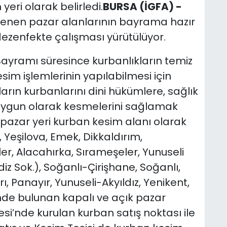
eri olarak belirledi.
BURSA (İGFA) -
lenen pazar alanlarının bayrama hazır
dezenfekte çalışması yürütülüyor.
ayramı süresince kurbanlıkların temiz
esim işlemlerinin yapılabilmesi için
ların kurbanlarını dini hükümlere, sağlık
 uygun olarak kesmelerini sağlamak
 pazar yeri kurban kesim alanı olarak
 Yeşilova, Emek, Dikkaldırım,
er, Alacahırka, Sırameşeler, Yunuseli
iz Sok.), Soğanlı-Çirişhane, Soğanlı,
ı, Panayır, Yunuseli-Akyıldız, Yenikent,
de bulunan kapalı ve açık pazar
esi’nde kurulan kurban satış noktası ile