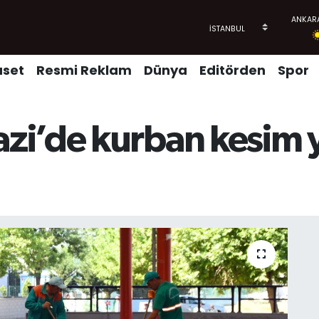
aset
Resmi Reklam
Dünya
Editörden
Spor
i’de kurban kesim y