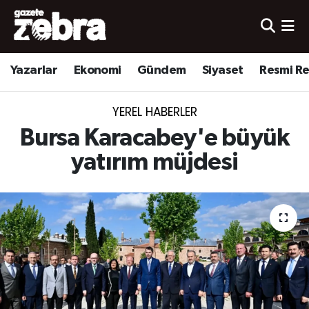
Yazarlar
Nöbetçi Eczaneler
Yazarlar
Ekonomi
Gündem
Siyaset
Resmi R
Ekonomi
Hava Durumu
YEREL HABERLER
Kültür-Sanat
Trafik Durumu
Bursa Karacabey'e büyük
Yerel
Süper Lig Puan Durumu ve Fikstür
yatırım müjdesi
Spor
Tüm Manşetler
Son Dakika Haberleri
Haber Arşivi