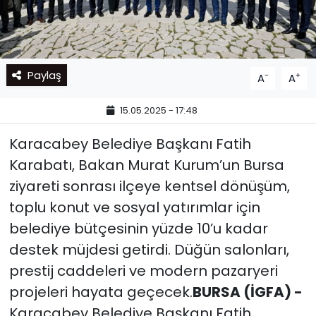
Paylaş
-
+
A
A
15.05.2025 - 17:48
Karacabey Belediye Başkanı Fatih
Karabatı, Bakan Murat Kurum’un Bursa
ziyareti sonrası ilçeye kentsel dönüşüm,
toplu konut ve sosyal yatırımlar için
belediye bütçesinin yüzde 10’u kadar
destek müjdesi getirdi. Düğün salonları,
prestij caddeleri ve modern pazaryeri
projeleri hayata geçecek.
BURSA (İGFA) -
Karacabey Belediye Başkanı Fatih