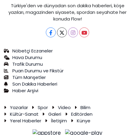
Türkiye'den ve dünyadan son dakika haberleri, köşe
yazıları, magazinden siyasete, spordan seyahate her
konuda Flow!
Nöbetçi Eczaneler
Hava Durumu
Trafik Durumu
Puan Durumu ve Fikstür
Tüm Manşetler
Son Dakika Haberleri
Haber Arşivi
Yazarlar
Spor
Video
Bilim
Kültür-Sanat
Galeri
Editörden
Yerel Haberler
İletişim
Künye