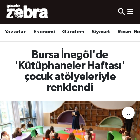
Yazarlar
Nöbetçi Eczaneler
Yazarlar
Ekonomi
Gündem
Siyaset
Resmi R
Ekonomi
Hava Durumu
Bursa İnegöl'de
Kültür-Sanat
Trafik Durumu
'Kütüphaneler Haftası'
Yerel
Süper Lig Puan Durumu ve Fikstür
çocuk atölyeleriyle
renklendi
Spor
Tüm Manşetler
Son Dakika Haberleri
Haber Arşivi