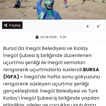
Paylaş
-
+
A
A
22.09.2025 - 11:36
Bursa'da İnegöl Belediyesi ve Kızılay
İnegöl Şubesi iş birliğinde düzenlenen
uçurtma şenliği ile İnegöl semaları
rengarenk uçurtmalarla süslendi.
BURSA
(İGFA) -
İnegöl’de hafta sonu gökyüzünü
rengarenk süsleyen uçurtma şenliği
gerçekleştirildi. İnegöl Belediyesi ve Türk
Kızılay’ı İnegöl Şubesi iş birliğinde yapılan
etkinlikte, aileler ve çocuklar unutulmaz