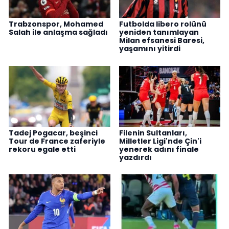
Trabzonspor, Mohamed
Futbolda libero rolünü
Salah ile anlaşma sağladı
yeniden tanımlayan
Milan efsanesi Baresi,
yaşamını yitirdi
Tadej Pogacar, beşinci
Filenin Sultanları,
Tour de France zaferiyle
Milletler Ligi'nde Çin'i
rekoru egale etti
yenerek adını finale
yazdırdı