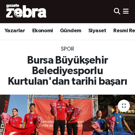
Yazarlar
Nöbetçi Eczaneler
Yazarlar
Ekonomi
Gündem
Siyaset
Resmi R
Ekonomi
Hava Durumu
SPOR
Kültür-Sanat
Trafik Durumu
Bursa Büyükşehir
Yerel
Süper Lig Puan Durumu ve Fikstür
Belediyesporlu
Kurtulan'dan tarihi başarı
Spor
Tüm Manşetler
Son Dakika Haberleri
Haber Arşivi