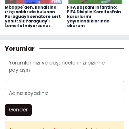
Mbappe'den, kendisine
FIFA Başkanı Infantino:
ırkçı saldırıda bulunan
FIFA Disiplin Komitesi’nin
Paraguaylı senatöre sert
kararlarını
yanıt: Siz Paraguay'ı
yayınlandıklarında
temsil etmiyorsunuz
okurum
Yorumlar
Gönder