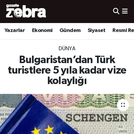
Yazarlar
Nöbetçi Eczaneler
Yazarlar
Ekonomi
Gündem
Siyaset
Resmi R
Ekonomi
Hava Durumu
DÜNYA
Kültür-Sanat
Trafik Durumu
Bulgaristan’dan Türk
Yerel
Süper Lig Puan Durumu ve Fikstür
turistlere 5 yıla kadar vize
kolaylığı
Spor
Tüm Manşetler
Son Dakika Haberleri
Haber Arşivi