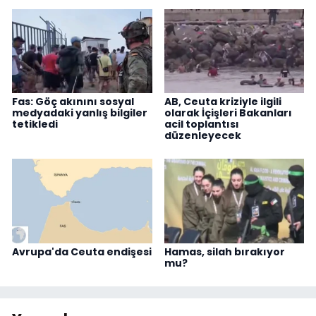
Fas: Göç akınını sosyal
AB, Ceuta kriziyle ilgili
medyadaki yanlış bilgiler
olarak İçişleri Bakanları
tetikledi
acil toplantısı
düzenleyecek
Avrupa'da Ceuta endişesi
Hamas, silah bırakıyor
mu?