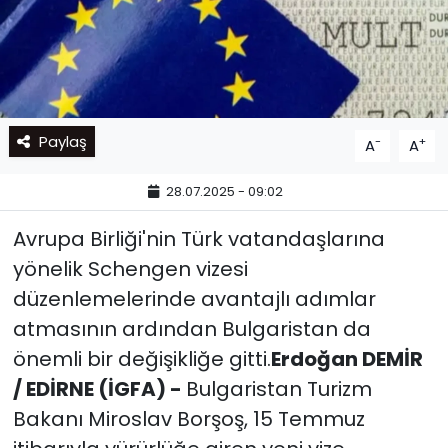
Paylaş
-
+
A
A
28.07.2025 - 09:02
Avrupa Birliği'nin Türk vatandaşlarına
yönelik Schengen vizesi
düzenlemelerinde avantajlı adımlar
atmasının ardından Bulgaristan da
önemli bir değişikliğe gitti.
Erdoğan DEMİR
/ EDİRNE (İGFA) -
Bulgaristan Turizm
Bakanı Miroslav Borşoş, 15 Temmuz