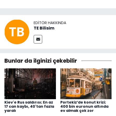
EDITÖR HAKKINDA
TE Bilisim
Bunlar da ilginizi çekebilir
Kiev'e Rus saldırısı; En az
Portekiz’de konut krizi;
17 can kaybı, 40'tan fazla
400 bin euronun altında
yaralı
ev almak çok zor