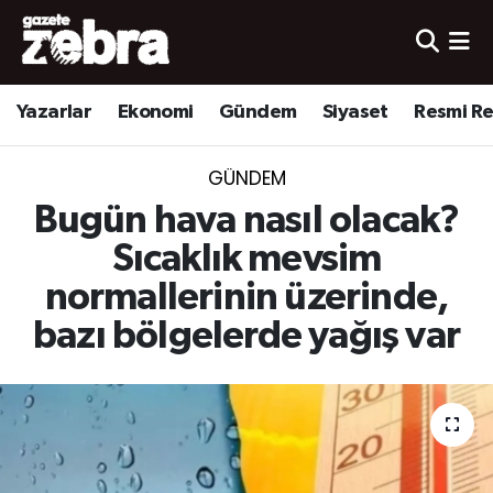
Yazarlar
Nöbetçi Eczaneler
Yazarlar
Ekonomi
Gündem
Siyaset
Resmi R
Ekonomi
Hava Durumu
GÜNDEM
Kültür-Sanat
Trafik Durumu
Bugün hava nasıl olacak?
Yerel
Süper Lig Puan Durumu ve Fikstür
Sıcaklık mevsim
normallerinin üzerinde,
Spor
Tüm Manşetler
bazı bölgelerde yağış var
Son Dakika Haberleri
Haber Arşivi