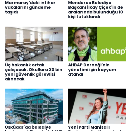
Marmaray’daki intihar
Menderes Belediye
vakalarını gündeme
Başkanı İlkay Çiçek'in de
taşıdı
aralarında bulunduğu 10
kişi tutuklandı
Üç bakanlık ortak
AHBAP Derneği’nin
çalışacak; Okullara 30 bin
yönetimi için kayyum
yeni güvenlik görevlisi
atandı
alınacak
Üsküdar'da belediye
Yeni Parti Manisa İl