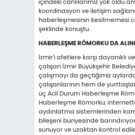
içindeki canlılarımız yok oldu a
koordinasyon ve iletişim sağlandı
haberleşmesinin kesilmemesi can
şeklinde konuştu.
HABERLEŞME RÖMORKU DA ALIN
İzmir’i afetlere karşı dayanıklı 
çalışan İzmir Büyükşehir Belediye
çalışmayı da geçtiğimiz aylard
çalışanlarının hem de yurttaşları
üç Acil Durum Haberleşme Römor
Haberleşme Römorku; internette
aydınlatma sistemlerinden kam
bileşeni bünyesinde barındırıyor
sunuyor ve uzaktan kontrol edileb