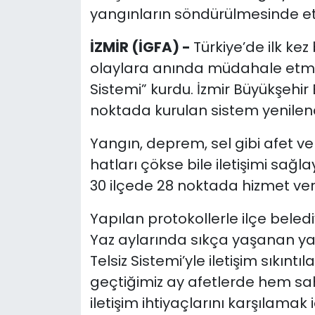
yangınların söndürülmesinde etki
İZMİR (İGFA) -
Türkiye’de ilk kez
olaylara anında müdahale etmek
Sistemi” kurdu. İzmir Büyükşehir 
noktada kurulan sistem yenilendi
Yangın, deprem, sel gibi afet 
hatları çökse bile iletişimi sağ
30 ilçede 28 noktada hizmet ver
Yapılan protokollerle ilçe belediye
Yaz aylarında sıkça yaşanan yan
Telsiz Sistemi’yle iletişim sıkıntı
geçtiğimiz ay afetlerde hem sah
iletişim ihtiyaçlarını karşılama