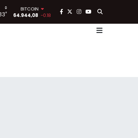
BITCOIN
°
33
64.944,08
-0.18
DOLAR
47,7436
0.18
EURO
55,2510
0.32
STERLİN
64,4811
0.38
GRAM ALTIN
6660.55
0.03
BİST100
13.779
-14