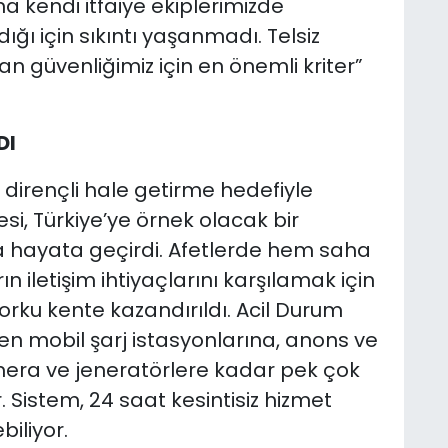
ma kendi itfaiye ekiplerimizde
ğı için sıkıntı yaşanmadı. Telsiz
 güvenliğimiz için en önemli kriter”
DI
ve dirençli hale getirme hedefiyle
si, Türkiye’ye örnek olacak bir
a hayata geçirdi. Afetlerde hem saha
n iletişim ihtiyaçlarını karşılamak için
ku kente kazandırıldı. Acil Durum
n mobil şarj istasyonlarına, anons ve
era ve jeneratörlere kadar pek çok
. Sistem, 24 saat kesintisiz hizmet
iliyor.