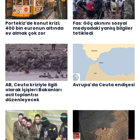
Portekiz’de konut krizi;
Fas: Göç akınını sosyal
400 bin euronun altında
medyadaki yanlış bilgiler
ev almak çok zor
tetikledi
AB, Ceuta kriziyle ilgili
Avrupa'da Ceuta endişesi
olarak İçişleri Bakanları
acil toplantısı
düzenleyecek