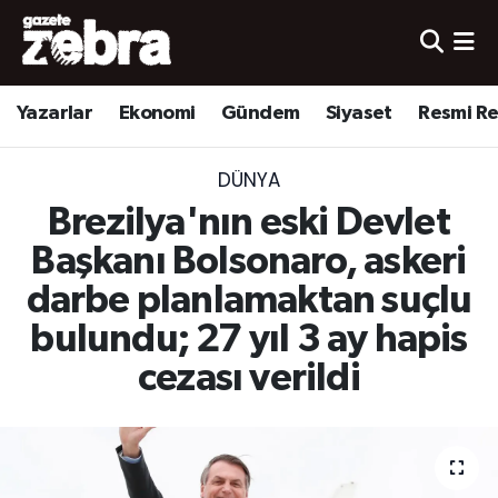
Yazarlar
Nöbetçi Eczaneler
Yazarlar
Ekonomi
Gündem
Siyaset
Resmi R
Ekonomi
Hava Durumu
DÜNYA
Kültür-Sanat
Trafik Durumu
Brezilya'nın eski Devlet
Yerel
Süper Lig Puan Durumu ve Fikstür
Başkanı Bolsonaro, askeri
darbe planlamaktan suçlu
Spor
Tüm Manşetler
bulundu; 27 yıl 3 ay hapis
Son Dakika Haberleri
cezası verildi
Haber Arşivi