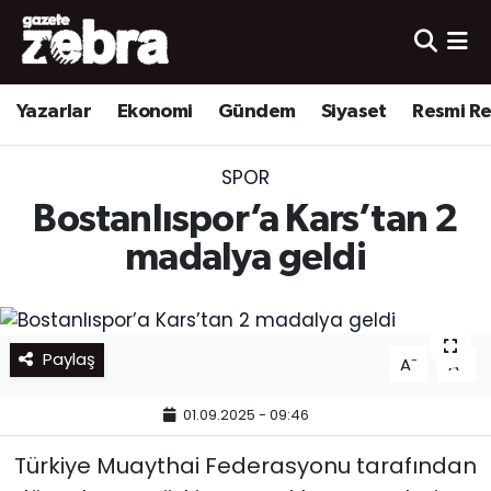
Yazarlar
Nöbetçi Eczaneler
Yazarlar
Ekonomi
Gündem
Siyaset
Resmi R
Ekonomi
Hava Durumu
SPOR
Kültür-Sanat
Trafik Durumu
Bostanlıspor’a Kars’tan 2
Yerel
Süper Lig Puan Durumu ve Fikstür
madalya geldi
Spor
Tüm Manşetler
Paylaş
Son Dakika Haberleri
-
+
A
A
01.09.2025 - 09:46
Haber Arşivi
Türkiye Muaythai Federasyonu tarafından