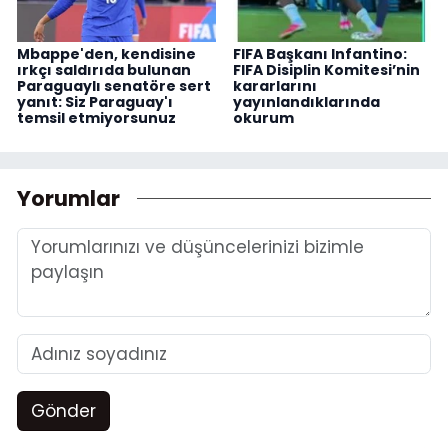
Mbappe'den, kendisine
FIFA Başkanı Infantino:
ırkçı saldırıda bulunan
FIFA Disiplin Komitesi’nin
Paraguaylı senatöre sert
kararlarını
yanıt: Siz Paraguay'ı
yayınlandıklarında
temsil etmiyorsunuz
okurum
Yorumlar
Gönder