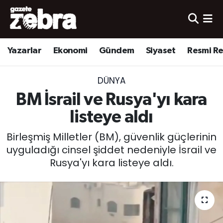
Yazarlar
Nöbetçi Eczaneler
Yazarlar
Ekonomi
Gündem
Siyaset
Resmi R
Ekonomi
Hava Durumu
DÜNYA
Kültür-Sanat
Trafik Durumu
BM İsrail ve Rusya'yı kara
Yerel
Süper Lig Puan Durumu ve Fikstür
listeye aldı
Birleşmiş Milletler (BM), güvenlik güçlerinin
Spor
Tüm Manşetler
uyguladığı cinsel şiddet nedeniyle İsrail ve
Rusya'yı kara listeye aldı.
Son Dakika Haberleri
Haber Arşivi