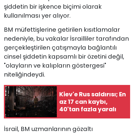
şiddetin bir işkence biçimi olarak
kullanılması yer alıyor.
BM müfettişlerine getirilen kısıtlamalar
nedeniyle, bu vakalar İsrailliler tarafından
gerçekleştirilen çatışmayla bağlantılı
cinsel şiddetin kapsamlı bir özetini değil,
"olayların ve kalıpların göstergesi"
niteliğindeydi.
Kiev'e Rus saldırısı; En
az 17 can kaybı,
40'tan fazla yaralı
İsrail, BM uzmanlarının gözaltı