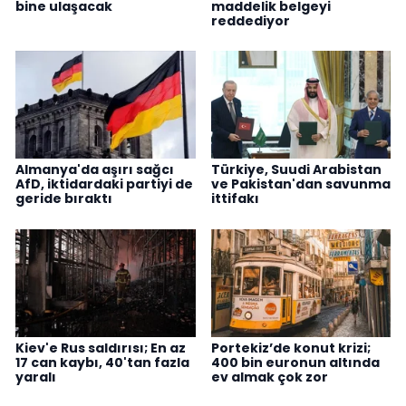
bine ulaşacak
maddelik belgeyi
reddediyor
Almanya'da aşırı sağcı
Türkiye, Suudi Arabistan
AfD, iktidardaki partiyi de
ve Pakistan'dan savunma
geride bıraktı
ittifakı
Kiev'e Rus saldırısı; En az
Portekiz’de konut krizi;
17 can kaybı, 40'tan fazla
400 bin euronun altında
yaralı
ev almak çok zor