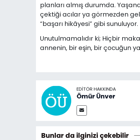
planları almış durumda. Yaşananla
çektiği acılar ya görmezden gel
“başarı hikâyesi” gibi sunuluyor.
Unutulmamalıdır ki; Hiçbir makam
annenin, bir eşin, bir çocuğun y
EDITÖR HAKKINDA
Ömür Ünver
Bunlar da ilginizi çekebilir