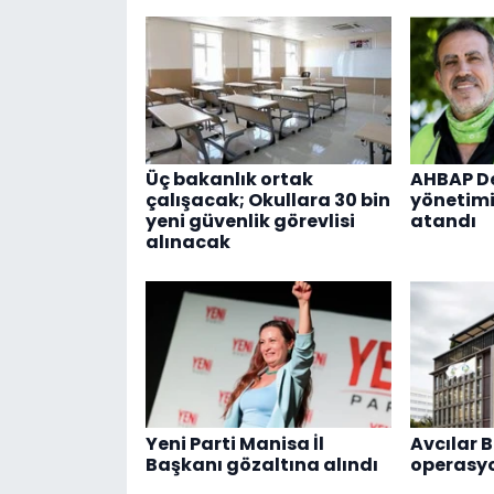
Üç bakanlık ortak
AHBAP De
çalışacak; Okullara 30 bin
yönetimi
yeni güvenlik görevlisi
atandı
alınacak
Yeni Parti Manisa İl
Avcılar B
Başkanı gözaltına alındı
operasy