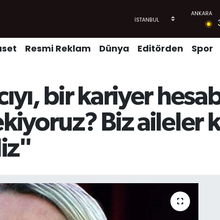
aset
Resmi Reklam
Dünya
Editörden
Spor
ıyı, bir kariyer hesa
kiyoruz? Biz aileler 
iz"