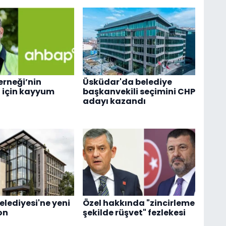
rneği’nin
Üsküdar'da belediye
 için kayyum
başkanvekili seçimini CHP
adayı kazandı
elediyesi'ne yeni
Özel hakkında "zincirleme
on
şekilde rüşvet" fezlekesi