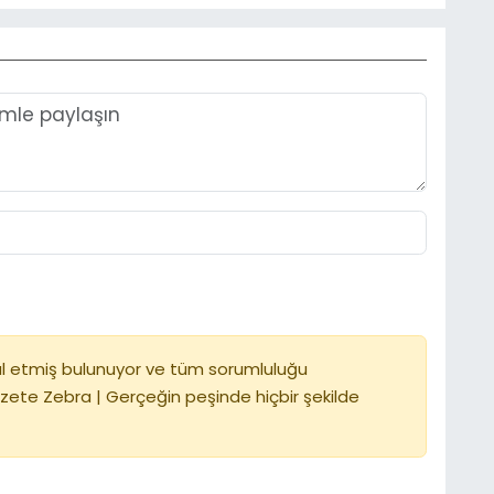
l etmiş bulunuyor ve tüm sorumluluğu
zete Zebra | Gerçeğin peşinde hiçbir şekilde