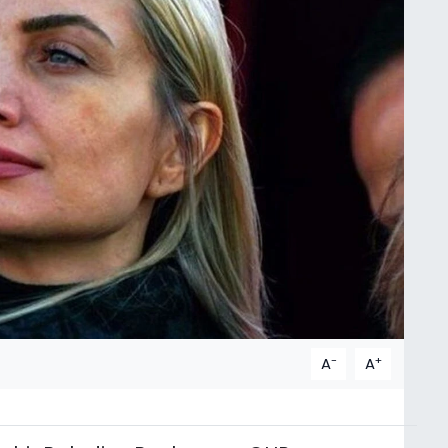
-
+
A
A