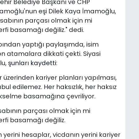
şehir Belediye Başkanı ve CHP
moğlu'nun eşi Dilek Kaya İmamoğlu,
hesabının parçası olmak için mi
erfi basamağı değiliz." dedi.
ndan yaptığı paylaşımda, isim
 atamalara dikkati çekti. Siyasi
lu,
şunları kaydetti
:
lar üzerinden kariyer planları yapılması,
bul edilemez. Her haksızlık, her haksız
ükselme basamağına çevriliyor.
esabının parçası olmak için mi
terfi basamağı değiliz.
erini hesaplar, vicdanın yerini kariyer