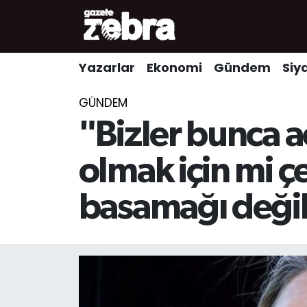
Yazarlar
Nöbetçi Eczaneler
Yazarlar
Ekonomi
Gündem
Siy
Ekonomi
Hava Durumu
GÜNDEM
Kültür-Sanat
Trafik Durumu
"Bizler bunca ac
Yerel
Süper Lig Puan Durumu ve Fikstür
olmak için mi çe
Spor
Tüm Manşetler
basamağı değil
Son Dakika Haberleri
Haber Arşivi