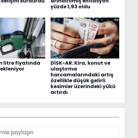
selişini sürdürdü
arındırılmış enflasyon
yüzde 1,93 oldu
 litre fiyatında
DİSK-AR: Kira, konut ve
bekleniyor
ulaştırma
harcamalarındaki artış
özellikle düşük gelirli
kesimler üzerindeki yükü
artırdı