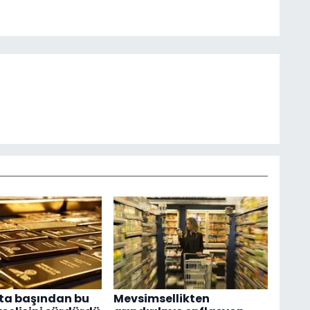
fta başından bu
Mevsimsellikten