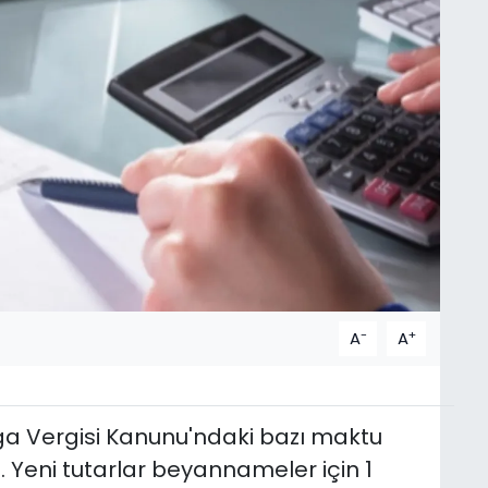
-
+
A
A
a Vergisi Kanunu'ndaki bazı maktu
i. Yeni tutarlar beyannameler için 1