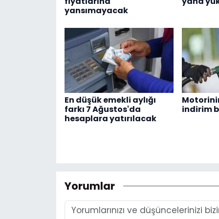
fiyatlarına
yana yük
yansımayacak
En düşük emekli aylığı
Motorinin
farkı 7 Ağustos'da
indirim 
hesaplara yatırılacak
Yorumlar