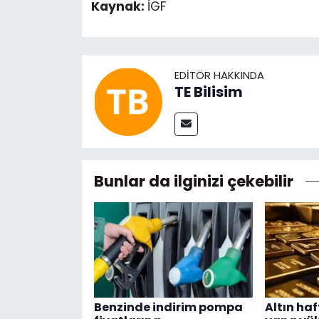
Kaynak:
İGF
EDITÖR HAKKINDA
TE Bilisim
Bunlar da ilginizi çekebilir
Benzinde indirim pompa
Altın ha