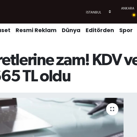
aset
Resmi Reklam
Dünya
Editörden
Spor
etlerine zam! KDV v
65 TL oldu