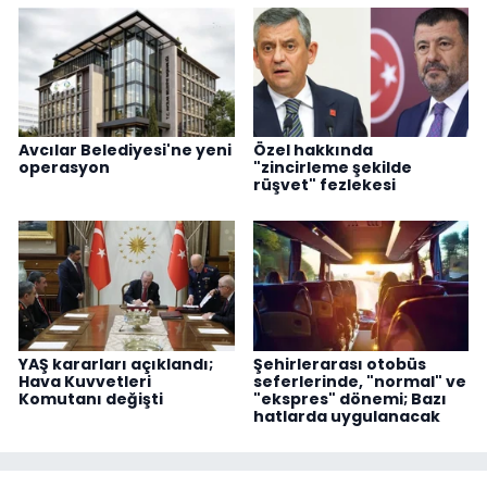
Avcılar Belediyesi'ne yeni
Özel hakkında
operasyon
"zincirleme şekilde
rüşvet" fezlekesi
YAŞ kararları açıklandı;
Şehirlerarası otobüs
Hava Kuvvetleri
seferlerinde, "normal" ve
Komutanı değişti
"ekspres" dönemi; Bazı
hatlarda uygulanacak