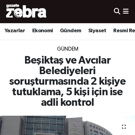
Yazarlar
Nöbetçi Eczaneler
Yazarlar
Ekonomi
Gündem
Siyaset
Resmi R
Ekonomi
Hava Durumu
GÜNDEM
Kültür-Sanat
Trafik Durumu
Beşiktaş ve Avcılar
Yerel
Süper Lig Puan Durumu ve Fikstür
Belediyeleri
soruşturmasında 2 kişiye
Spor
Tüm Manşetler
tutuklama, 5 kişi için ise
Son Dakika Haberleri
adli kontrol
Haber Arşivi