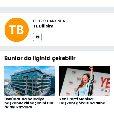
EDITÖR HAKKINDA
TE Bilisim
Bunlar da ilginizi çekebilir
Üsküdar'da belediye
Yeni Parti Manisa İl
başkanvekili seçimini CHP
Başkanı gözaltına alındı
adayı kazandı