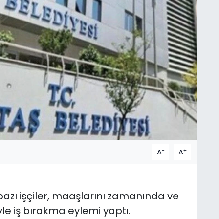
-
+
A
A
bazı işçiler, maaşlarını zamanında ve
le iş bırakma eylemi yaptı.