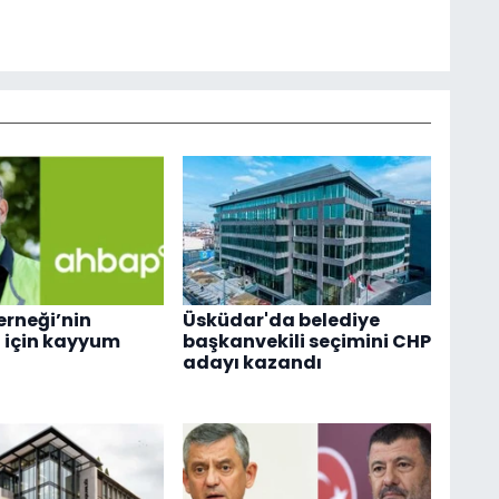
rneği’nin
Üsküdar'da belediye
 için kayyum
başkanvekili seçimini CHP
adayı kazandı