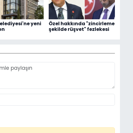
elediyesi'ne yeni
Özel hakkında "zincirleme
on
şekilde rüşvet" fezlekesi