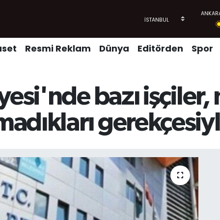
aset
Resmi Reklam
Dünya
Editörden
Spor
esi'nde bazı işçiler,
dıkları gerekçesiyle