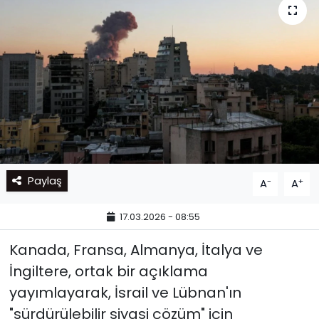
Paylaş
-
+
A
A
17.03.2026 - 08:55
Kanada, Fransa, Almanya, İtalya ve
İngiltere, ortak bir açıklama
yayımlayarak, İsrail ve Lübnan'ın
"sürdürülebilir siyasi çözüm" için