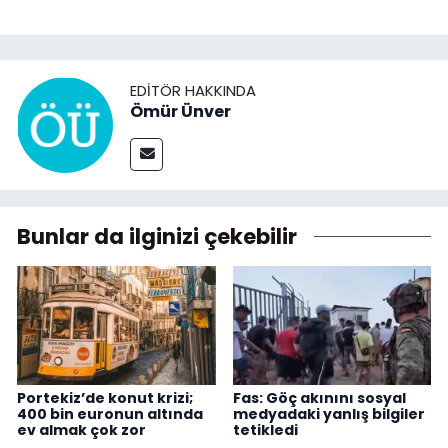
EDITÖR HAKKINDA
Ömür Ünver
Bunlar da ilginizi çekebilir
Portekiz’de konut krizi;
Fas: Göç akınını sosyal
400 bin euronun altında
medyadaki yanlış bilgiler
ev almak çok zor
tetikledi