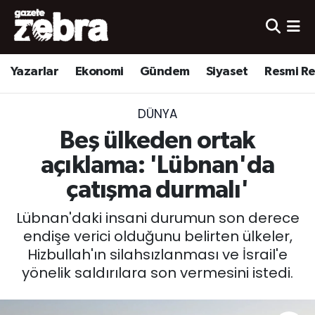
Yazarlar
Nöbetçi Eczaneler
Yazarlar
Ekonomi
Gündem
Siyaset
Resmi R
Ekonomi
Hava Durumu
DÜNYA
Kültür-Sanat
Trafik Durumu
Beş ülkeden ortak
Yerel
Süper Lig Puan Durumu ve Fikstür
açıklama: 'Lübnan'da
çatışma durmalı'
Spor
Tüm Manşetler
Lübnan'daki insani durumun son derece
Son Dakika Haberleri
endişe verici olduğunu belirten ülkeler,
Hizbullah'ın silahsızlanması ve İsrail'e
Haber Arşivi
yönelik saldırılara son vermesini istedi.