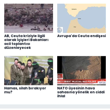
AB, Ceuta kriziyle ilgili
Avrupa'da Ceuta endişesi
olarak İçişleri Bakanları
acil toplantısı
düzenleyecek
Hamas, silah bırakıyor
NATO üyesinin hava
mu?
sahasına yönelik en ciddi
ihlal