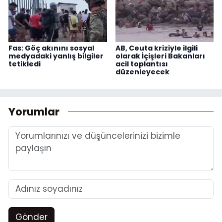
Fas: Göç akınını sosyal
AB, Ceuta kriziyle ilgili
medyadaki yanlış bilgiler
olarak İçişleri Bakanları
tetikledi
acil toplantısı
düzenleyecek
Yorumlar
Gönder