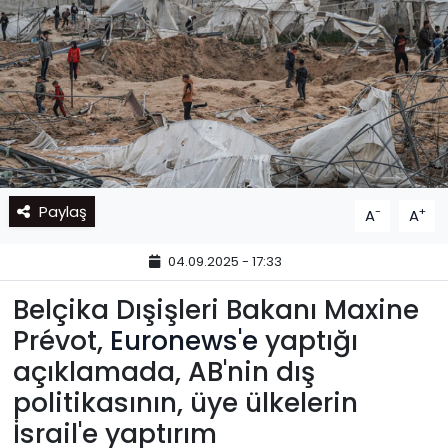
Paylaş
-
+
A
A
04.09.2025 - 17:33
Belçika Dışişleri Bakanı Maxine
Prévot,
Euronews'e
yaptığı
açıklamada, AB'nin dış
politikasının, üye ülkelerin
İsrail'e yaptırım