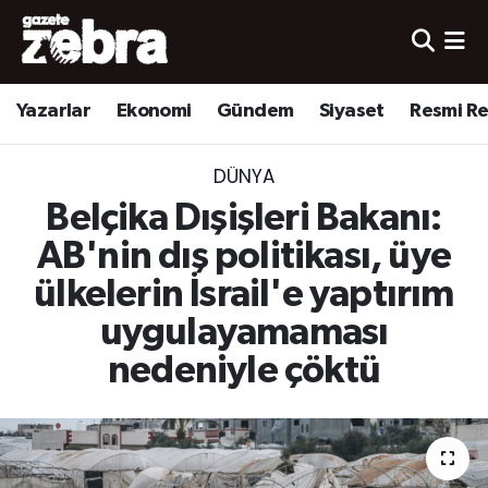
Yazarlar
Nöbetçi Eczaneler
Yazarlar
Ekonomi
Gündem
Siyaset
Resmi R
Ekonomi
Hava Durumu
DÜNYA
Kültür-Sanat
Trafik Durumu
Belçika Dışişleri Bakanı:
Yerel
Süper Lig Puan Durumu ve Fikstür
AB'nin dış politikası, üye
ülkelerin İsrail'e yaptırım
Spor
Tüm Manşetler
uygulayamaması
Son Dakika Haberleri
nedeniyle çöktü
Haber Arşivi