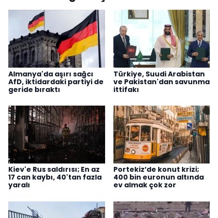
Almanya'da aşırı sağcı
Türkiye, Suudi Arabistan
AfD, iktidardaki partiyi de
ve Pakistan'dan savunma
geride bıraktı
ittifakı
Kiev'e Rus saldırısı; En az
Portekiz’de konut krizi;
17 can kaybı, 40'tan fazla
400 bin euronun altında
yaralı
ev almak çok zor