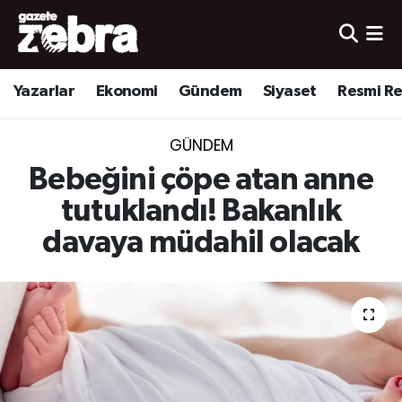
Yazarlar
Nöbetçi Eczaneler
Yazarlar
Ekonomi
Gündem
Siyaset
Resmi R
Ekonomi
Hava Durumu
GÜNDEM
Kültür-Sanat
Trafik Durumu
Bebeğini çöpe atan anne
Yerel
Süper Lig Puan Durumu ve Fikstür
tutuklandı! Bakanlık
davaya müdahil olacak
Spor
Tüm Manşetler
Son Dakika Haberleri
Haber Arşivi