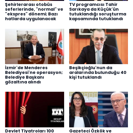
Şehirlerarası otobüs
TV programcısı Tahir
seferlerinde, "normal" ve
Sarıkaya da Küçük'ün
"ekspres" dönemi; Bazı
tutuklandığı soruşturma
hatlarda uygulanacak
kapsamında tutuklandı
İzmir'de Menderes
Beşikçioğlu'nun da
Belediyesi'ne operasyon;
aralarında bulunduğu 40
Belediye Başkanı
kişi tutuklandı
gözaltına alındı
Devlet Tiyatroları 100
Gazeteci Özkök ve