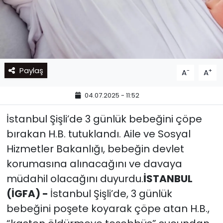
Paylaş
-
+
A
A
04.07.2025 - 11:52
İstanbul Şişli’de 3 günlük bebeğini çöpe
bırakan H.B. tutuklandı. Aile ve Sosyal
Hizmetler Bakanlığı, bebeğin devlet
korumasına alınacağını ve davaya
müdahil olacağını duyurdu.
İSTANBUL
(İGFA) -
İstanbul Şişli’de, 3 günlük
bebeğini poşete koyarak çöpe atan H.B.,