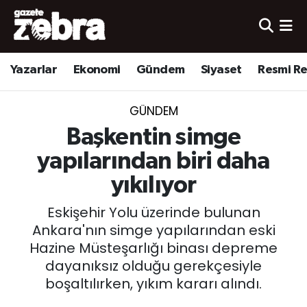
Yazarlar
Nöbetçi Eczaneler
Yazarlar
Ekonomi
Gündem
Siyaset
Resmi R
Ekonomi
Hava Durumu
GÜNDEM
Kültür-Sanat
Trafik Durumu
Başkentin simge
Yerel
Süper Lig Puan Durumu ve Fikstür
yapılarından biri daha
yıkılıyor
Spor
Tüm Manşetler
Eskişehir Yolu üzerinde bulunan
Son Dakika Haberleri
Ankara'nın simge yapılarından eski
Hazine Müsteşarlığı binası depreme
Haber Arşivi
dayanıksız olduğu gerekçesiyle
boşaltılırken, yıkım kararı alındı.