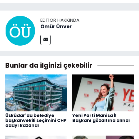
EDITÖR HAKKINDA
Ömür Ünver
Bunlar da ilginizi çekebilir
Üsküdar'da belediye
Yeni Parti Manisa İl
başkanvekili seçimini CHP
Başkanı gözaltına alındı
adayı kazandı