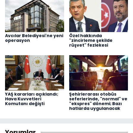
Avcılar Belediyesi'ne yeni
Özel hakkında
operasyon
"zincirleme şekilde
rüşvet" fezlekesi
YAŞ kararları açıklandı;
Şehirlerarası otobüs
Hava Kuvvetleri
seferlerinde, "normal" ve
Komutanı değişti
"ekspres" dönemi; Bazı
hatlarda uygulanacak
Yorumlar