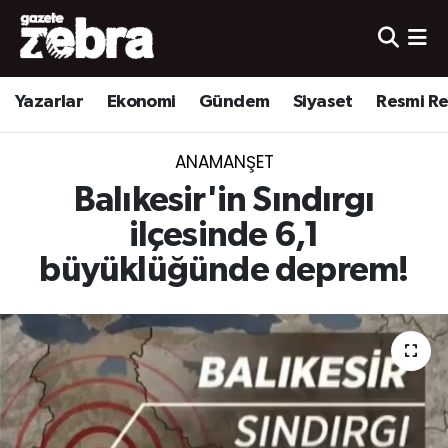
Yazarlar
Nöbetçi Eczaneler
Yazarlar
Ekonomi
Gündem
Siyaset
Resmi R
Ekonomi
Hava Durumu
ANAMANŞET
Kültür-Sanat
Trafik Durumu
Balıkesir'in Sındırgı
Yerel
Süper Lig Puan Durumu ve Fikstür
ilçesinde 6,1
büyüklüğünde deprem!
Spor
Tüm Manşetler
Son Dakika Haberleri
Haber Arşivi