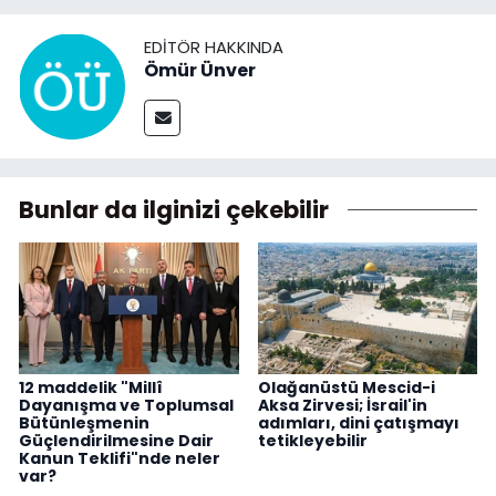
EDITÖR HAKKINDA
Ömür Ünver
Bunlar da ilginizi çekebilir
12 maddelik "Millî
Olağanüstü Mescid-i
Dayanışma ve Toplumsal
Aksa Zirvesi; İsrail'in
Bütünleşmenin
adımları, dini çatışmayı
Güçlendirilmesine Dair
tetikleyebilir
Kanun Teklifi"nde neler
var?