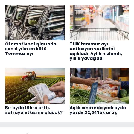
Otomotiv satışlarında
TÜİK temmuz ayı
son 4 yılın en kötü
enflasyon verilerini
Temmuz ayı
açıkladı; Aylık hızlandı,
yıllık yavaşladı
Bir ayda 16 lira arttı;
Açlık sınırında yedi ayda
sofraya etkisi ne olacak?
yüzde 22,54'lük artış