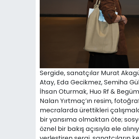
Sergide, sanatçılar Murat Akagün
Atay, Eda Gecikmez, Semiha Güle
İhsan Oturmak, Huo Rf & Begüm Ç
Nalan Yırtmaç’ın resim, fotoğraf,
mecralarda ürettikleri çalışmala
bir yansıma olmaktan öte; sosya
öznel bir bakış açısıyla ele alın
yerleştiren sergi, sanatçıların ken