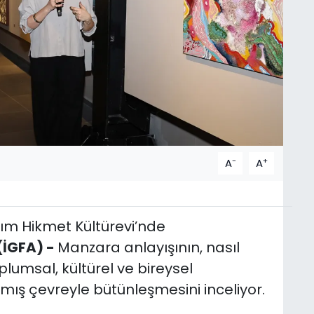
-
+
A
A
azım Hikmet Kültürevi’nde
(İGFA) -
Manzara anlayışının, nasıl
lumsal, kültürel ve bireysel
ış çevreyle bütünleşmesini inceliyor.