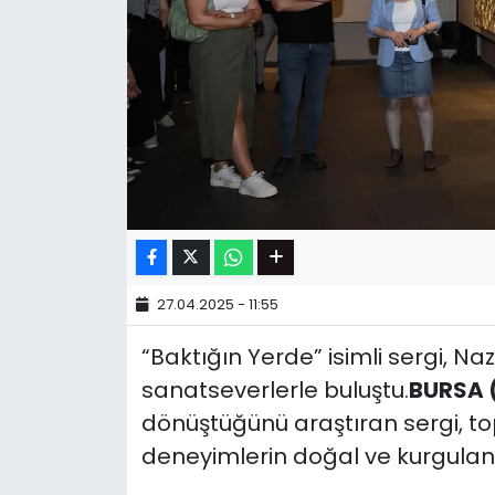
27.04.2025 - 11:55
“Baktığın Yerde” isimli sergi, N
sanatseverlerle buluştu.
BURSA 
dönüştüğünü araştıran sergi, top
deneyimlerin doğal ve kurgulanm