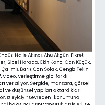
düz, Naile Akıncı, Ahu Akgün, Fikret
r, Sibel Horada, Ekin Kano, Can Küçük,
alımlı, Barış Can Solak, Cengiz Tekin,
 video, yerleştirme gibi farklı
rı yer alıyor. Sergide, manzara, görsel
l ve düşünsel yapıları aktardıkları
ıyor. İzleyiciyi “seyreden” konumuna
di bakış açılarını yansıttıkları işleri ise