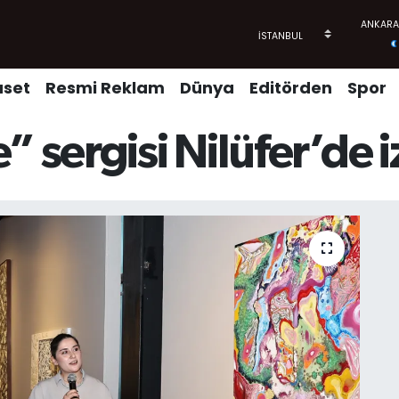
aset
Resmi Reklam
Dünya
Editörden
Spor
” sergisi Nilüfer’de i