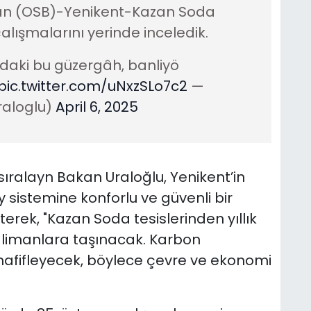
can (OSB)-Yenikent-Kazan Soda
lışmalarını yerinde inceledik.
daki bu güzergâh, banliyö
pic.twitter.com/uNxzSLo7c2
—
aloglu)
April 6, 2025
sıralayn Bakan Uraloğlu, Yenikent’in
 sistemine konforlu ve güvenli bir
terek, "Kazan Soda tesislerinden yıllık
e limanlara taşınacak. Karbon
hafifleyecek, böylece çevre ve ekonomi