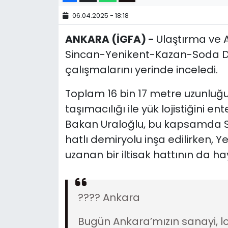
06.04.2025 - 18:18
ANKARA (İGFA) -
Ulaştırma ve A
Sincan-Yenikent-Kazan-Soda Dem
çalışmalarını yerinde inceledi.
Toplam 16 bin 17 metre uzunluğ
taşımacılığı ile yük lojistiğini 
Bakan Uraloğlu, bu kapsamda Si
hatlı demiryolu inşa edilirken, 
uzanan bir iltisak hattının da ha
???? Ankara
Bugün Ankara’mızın sanayi, loj