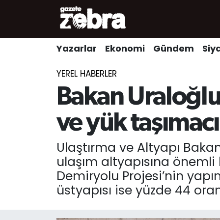
Yazarlar
Nöbetçi Eczaneler
Yazarlar
Ekonomi
Gündem
Siy
Ekonomi
Hava Durumu
YEREL HABERLER
Kültür-Sanat
Trafik Durumu
Bakan Uraloğlu 
Yerel
Süper Lig Puan Durumu ve Fikstür
ve yük taşımacıl
Spor
Tüm Manşetler
Ulaştırma ve Altyapı Bakanı
ulaşım altyapısına önemli
Son Dakika Haberleri
Demiryolu Projesi’nin yapım
üstyapısı ise yüzde 44 or
Haber Arşivi