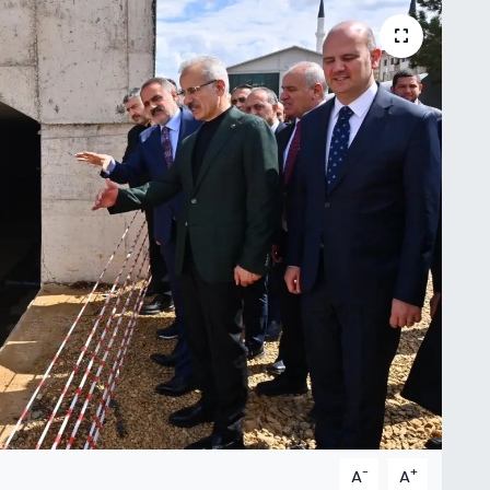
-
+
A
A