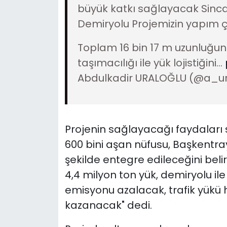
büyük katkı sağlayacak Sin
Demiryolu Projemizin yapım ça
Toplam 16 bin 17 m uzunluğun
taşımacılığı ile yük lojistiğini…
Abdulkadir URALOĞLU (@a_ur
Projenin sağlayacağı faydaları 
600 bini aşan nüfusu, Başkentray
şekilde entegre edileceğini belir
4,4 milyon ton yük, demiryolu il
emisyonu azalacak, trafik yükü 
kazanacak" dedi.