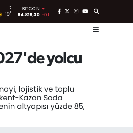
BITCOIN
°
19
64.815,30
-0.1
DOLAR
47,7436
0.18
EURO
55,2510
0.32
STERLİN
64,4811
0.38
2027'de yolcu
GRAM ALTIN
6660.55
0
BİST100
13.779
-14
yi, lojistik ve toplu
ikent-Kazan Soda
enin altyapısı yüzde 85,