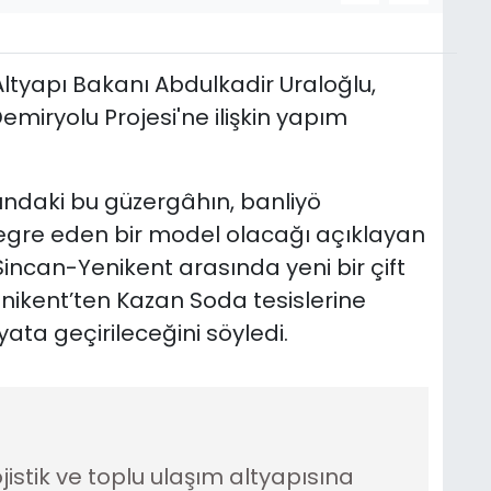
ltyapı Bakanı Abdulkadir Uraloğlu,
iryolu Projesi'ne ilişkin yapım
undaki bu güzergâhın, banliyö
entegre eden bir model olacağı açıklayan
ncan-Yenikent arasında yeni bir çift
Yenikent’ten Kazan Soda tesislerine
yata geçirileceğini söyledi.
istik ve toplu ulaşım altyapısına