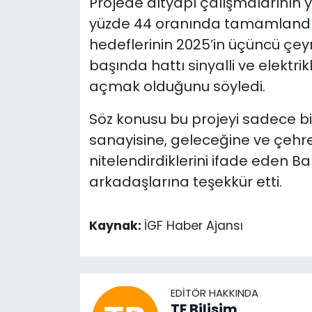
Projede altyapı çalışmalarının y
yüzde 44 oranında tamamlandığ
hedeflerinin 2025’in üçüncü çeyre
başında hattı sinyalli ve elektri
açmak olduğunu söyledi.
Söz konusu bu projeyi sadece bir
sanayisine, geleceğine ve çehre
nitelendirdiklerini ifade eden 
arkadaşlarına teşekkür etti.
Kaynak:
İGF Haber Ajansı
EDITÖR HAKKINDA
TE Bilisim