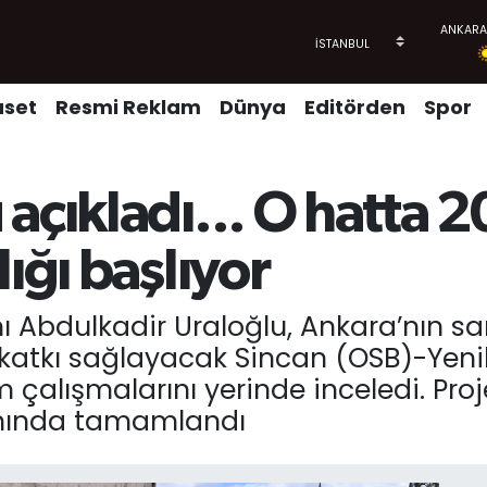
aset
Resmi Reklam
Dünya
Editörden
Spor
açıkladı... O hatta 
ığı başlıyor
 Abdulkadir Uraloğlu, Ankara’nın sana
 katkı sağlayacak Sincan (OSB)-Yen
 çalışmalarını yerinde inceledi. Proj
anında tamamlandı