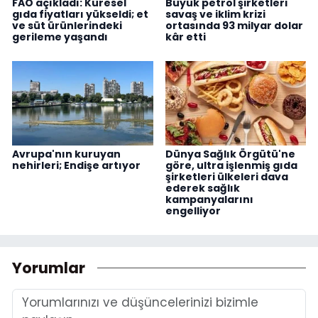
FAO açıkladı: Küresel
Büyük petrol şirketleri
gıda fiyatları yükseldi; et
savaş ve iklim krizi
ve süt ürünlerindeki
ortasında 93 milyar dolar
gerileme yaşandı
kâr etti
Avrupa'nın kuruyan
Dünya Sağlık Örgütü'ne
nehirleri; Endişe artıyor
göre, ultra işlenmiş gıda
şirketleri ülkeleri dava
ederek sağlık
kampanyalarını
engelliyor
Yorumlar