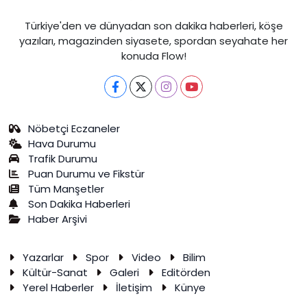
Türkiye'den ve dünyadan son dakika haberleri, köşe
yazıları, magazinden siyasete, spordan seyahate her
konuda Flow!
Nöbetçi Eczaneler
Hava Durumu
Trafik Durumu
Puan Durumu ve Fikstür
Tüm Manşetler
Son Dakika Haberleri
Haber Arşivi
Yazarlar
Spor
Video
Bilim
Kültür-Sanat
Galeri
Editörden
Yerel Haberler
İletişim
Künye