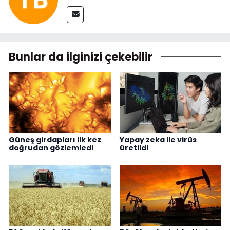
Bunlar da ilginizi çekebilir
Güneş girdapları ilk kez
Yapay zeka ile virüs
doğrudan gözlemledi
üretildi