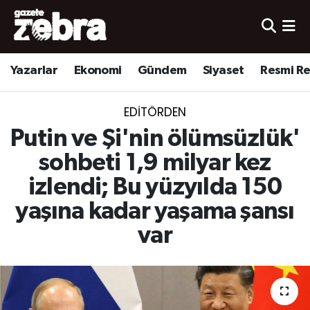
Yazarlar
Nöbetçi Eczaneler
Yazarlar
Ekonomi
Gündem
Siyaset
Resmi R
Ekonomi
Hava Durumu
EDITÖRDEN
Kültür-Sanat
Trafik Durumu
Putin ve Şi'nin ölümsüzlük'
Yerel
Süper Lig Puan Durumu ve Fikstür
sohbeti 1,9 milyar kez
izlendi; Bu yüzyılda 150
Spor
Tüm Manşetler
yaşına kadar yaşama şansı
Son Dakika Haberleri
var
Haber Arşivi