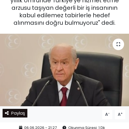
yıllık ömründe Türkiye'ye hizmet etme
arzusu taşıyan değerli bir iş insanının
kabul edilemez tabirlerle hedef
alınmasını doğru bulmuyoruz" dedi.
Paylaş
-
+
A
A
06.06.2026 - 21:27
Okunma Süresi: 1 Dk