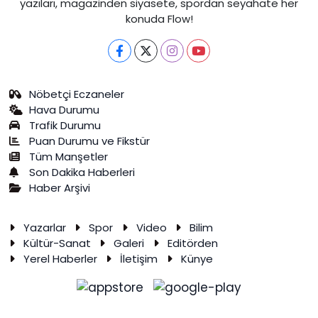
yazıları, magazinden siyasete, spordan seyahate her
konuda Flow!
Nöbetçi Eczaneler
Hava Durumu
Trafik Durumu
Puan Durumu ve Fikstür
Tüm Manşetler
Son Dakika Haberleri
Haber Arşivi
Yazarlar
Spor
Video
Bilim
Kültür-Sanat
Galeri
Editörden
Yerel Haberler
İletişim
Künye