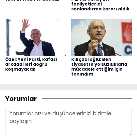
faaliyetlerini
sonlandırma kararı aldık
Özel: Yeni Parti, kafası
Kılıçdaroğlu: Ben
arkada ileri doğru
siyasette yolsuzluklarla
koşmayacak
mücadele ettiğim için
tanındım
Yorumlar