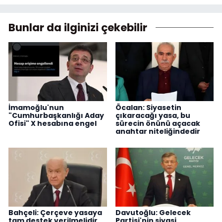
Bunlar da ilginizi çekebilir
İmamoğlu'nun
Öcalan: Siyasetin
"Cumhurbaşkanlığı Aday
çıkaracağı yasa, bu
Ofisi" X hesabına engel
sürecin önünü açacak
anahtar niteliğindedir
Bahçeli: Çerçeve yasaya
Davutoğlu: Gelecek
tam destek verilmelidir
Partisi'nin siyasi