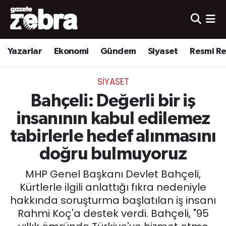
Yazarlar
Nöbetçi Eczaneler
Yazarlar
Ekonomi
Gündem
Siyaset
Resmi R
Ekonomi
Hava Durumu
SIYASET
Kültür-Sanat
Trafik Durumu
Bahçeli: Değerli bir iş
Yerel
Süper Lig Puan Durumu ve Fikstür
insanının kabul edilemez
tabirlerle hedef alınmasını
Spor
Tüm Manşetler
doğru bulmuyoruz
Son Dakika Haberleri
MHP Genel Başkanı Devlet Bahçeli,
Kürtlerle ilgili anlattığı fıkra nedeniyle
Haber Arşivi
hakkında soruşturma başlatılan iş insanı
Rahmi Koç'a destek verdi. Bahçeli, "95