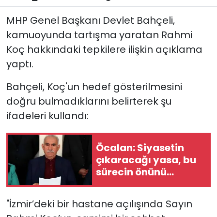
MHP Genel Başkanı Devlet Bahçeli,
kamuoyunda tartışma yaratan Rahmi
Koç hakkındaki tepkilere ilişkin açıklama
yaptı.
Bahçeli, Koç'un hedef gösterilmesini
doğru bulmadıklarını belirterek şu
ifadeleri kullandı:
Öcalan: Siyasetin
çıkaracağı yasa, bu
sürecin önünü
açacak anahtar
niteliğindedir
"İzmir’deki bir hastane açılışında Sayın