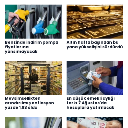
Benzinde indirim pompa
Altın hafta başından bu
fiyatlarına
yana yükselişini sürdürdü
yansımayacak
Mevsimsellikten
En düşük emekli aylığı
arındırılmış enflasyon
farkı 7 Ağustos'da
yüzde 1,93 oldu
hesaplara yatırılacak