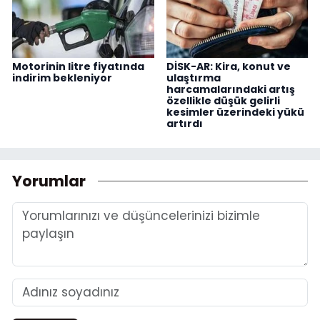
Motorinin litre fiyatında
DİSK-AR: Kira, konut ve
indirim bekleniyor
ulaştırma
harcamalarındaki artış
özellikle düşük gelirli
kesimler üzerindeki yükü
artırdı
Yorumlar