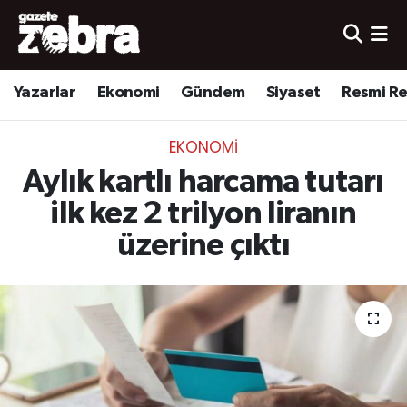
Yazarlar
Nöbetçi Eczaneler
Yazarlar
Ekonomi
Gündem
Siyaset
Resmi R
Ekonomi
Hava Durumu
EKONOMI
Kültür-Sanat
Trafik Durumu
Aylık kartlı harcama tutarı
Yerel
Süper Lig Puan Durumu ve Fikstür
ilk kez 2 trilyon liranın
üzerine çıktı
Spor
Tüm Manşetler
Son Dakika Haberleri
Haber Arşivi