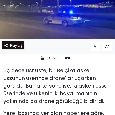
Paylaş
-
+
A
A
03.11.2025 - 11:11
Üç gece üst üste, bir Belçika askeri
üssünün üzerinde drone'lar uçarken
görüldü. Bu hafta sonu ise, iki askeri üssün
üzerinde ve ülkenin iki havalimanının
yakınında da drone görüldüğü bildirildi.
Yerel basında yer alan haberlere göre,