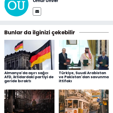
Ömür Ünver
Bunlar da ilginizi çekebilir
Almanya'da aşırı sağcı
Türkiye, Suudi Arabistan
AfD, iktidardaki partiyi de
ve Pakistan'dan savunma
geride bıraktı
ittifakı