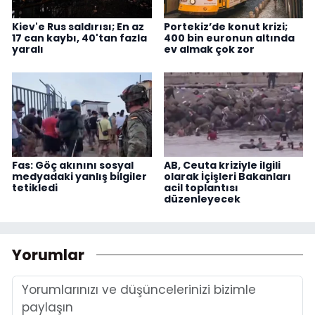
Kiev'e Rus saldırısı; En az
Portekiz’de konut krizi;
17 can kaybı, 40'tan fazla
400 bin euronun altında
yaralı
ev almak çok zor
Fas: Göç akınını sosyal
AB, Ceuta kriziyle ilgili
medyadaki yanlış bilgiler
olarak İçişleri Bakanları
tetikledi
acil toplantısı
düzenleyecek
Yorumlar