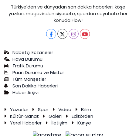
Türkiye'den ve dünyadan son dakika haberleri, köşe
yazıları, magazinden siyasete, spordan seyahate her
konuda Flow!
Nöbetçi Eczaneler
Hava Durumu
Trafik Durumu
Puan Durumu ve Fikstür
Tüm Manşetler
Son Dakika Haberleri
Haber Arşivi
Yazarlar
Spor
Video
Bilim
Kültür-Sanat
Galeri
Editörden
Yerel Haberler
İletişim
Künye