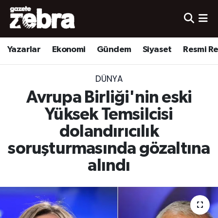
Yazarlar
Nöbetçi Eczaneler
Yazarlar
Ekonomi
Gündem
Siyaset
Resmi R
Ekonomi
Hava Durumu
DÜNYA
Kültür-Sanat
Trafik Durumu
Avrupa Birliği'nin eski
Yerel
Süper Lig Puan Durumu ve Fikstür
Yüksek Temsilcisi
dolandırıcılık
Spor
Tüm Manşetler
soruşturmasında gözaltına
Son Dakika Haberleri
alındı
Haber Arşivi