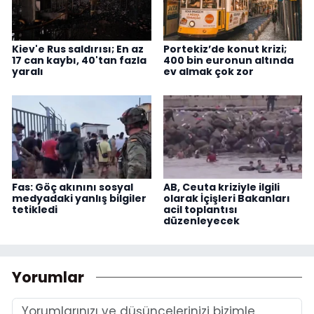
Kiev'e Rus saldırısı; En az
Portekiz’de konut krizi;
17 can kaybı, 40'tan fazla
400 bin euronun altında
yaralı
ev almak çok zor
Fas: Göç akınını sosyal
AB, Ceuta kriziyle ilgili
medyadaki yanlış bilgiler
olarak İçişleri Bakanları
tetikledi
acil toplantısı
düzenleyecek
Yorumlar