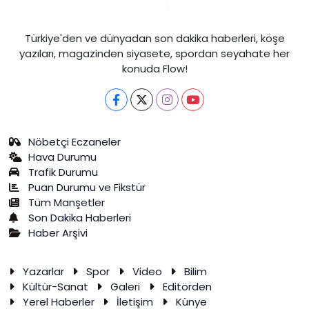
Türkiye'den ve dünyadan son dakika haberleri, köşe
yazıları, magazinden siyasete, spordan seyahate her
konuda Flow!
Nöbetçi Eczaneler
Hava Durumu
Trafik Durumu
Puan Durumu ve Fikstür
Tüm Manşetler
Son Dakika Haberleri
Haber Arşivi
Yazarlar
Spor
Video
Bilim
Kültür-Sanat
Galeri
Editörden
Yerel Haberler
İletişim
Künye