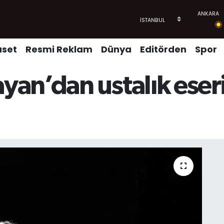
aset
Resmi Reklam
Dünya
Editörden
Spor
an’dan ustalık eseri