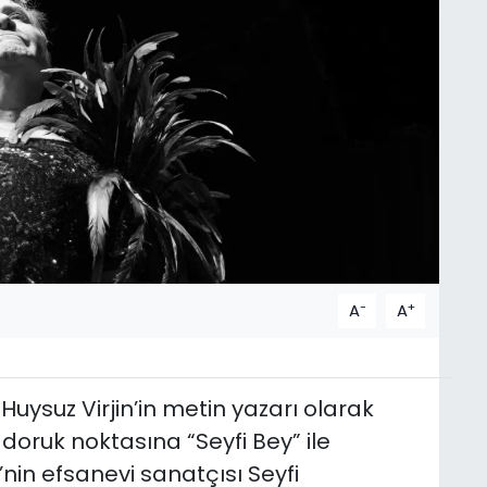
-
+
A
A
uysuz Virjin’in metin yazarı olarak
doruk noktasına “Seyfi Bey” ile
’nin efsanevi sanatçısı Seyfi