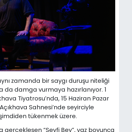
aynı zamanda bir saygı duruşu niteliği
na da damga vurmaya hazırlanıyor. 1
hava Tiyatrosu’nda, 15 Haziran Pazar
 Açıkhava Sahnesi’nde seyirciyle
i şimdiden tükenmek üzere.
a gerçekleşen “Seyfi Bey”, yaz boyunca